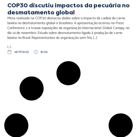
COP30 discutiu impactos da pecuária no
desmatamento global
Mesa realizada na COP30 destacou dados sobre o impacto da cadeia da carne
bovina no desmatamento global e brasileiro. A apresentação ocorreu na Press
Conference 2 e trouxe exposições da organização internacional Global Canopy, no
dia 14 de novembro. Estudo sobre desmatamento ligado à produção de carne
bovina no Brasil Representantes da organização sem fins […]
(...)
26/11/2025
16:06