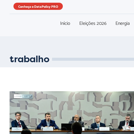
Conheça o DataPolicy PRO
Início
Eleições 2026
Energia
trabalho
Audiência no Senado denuncia precarização do trabalho
com avanço da pejotização