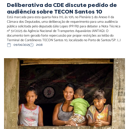
Deliberativa da CDE discute pedido de
audiência sobre TECON Santos 10
Está marcada para esta quarta-feira (11), às 10h, no Plenário 5 do Anexo II da
Câmara dos Deputados, uma deliberação de requerimento para uma audiência
pública solicitada pelo deputado Júlio Lopes (PP/RJ) para debater a Nota Técnica
nº 51/2025 da Agência Nacional de Transportes Aquaviários (ANTAQ). O
documento tem gerado forte repercussão por propor restrições ao leilão do
Terminal de Contêineres TECON Santos 10, localizado no Porto de Santos/SP. (...)
09/06/2025
21:08
Projeto Floresta+
Amazônia mantém abertas
inscrições para pagamento
por serviços ambientais