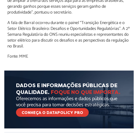
de ampliar a oferta dos serviços aqui para as empresas brasileiras,
gerando ganhos porque esses serviços geram ganho de
produtividade”, pontuou o secretário.
A fala de Barral ocorreu durante o painel “Transição Energética e o
Setor Elétrico Brasileiro: Desafios e Oportunidades Regulatórias”. A 2ª
Semana Regulatória do ONS reuniu especialistas e representantes do
setor elétrico para discutir os desafios e as perspectivas da regulação
no Brasil.
Fonte: MME
DADOS E INFORMAÇÕES PÚBLICAS DE
QUALIDADE.
FOQUE NO QUE IMPORTA.
Oferecemos as informações e dados públicos que
você precisa para tomar decisões estratégicas.
CONHEÇA O DATAPOLICY PRO