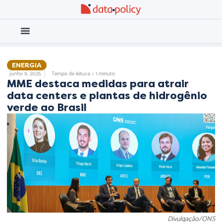
Eleições 2026
Meio Ambiente
ENERGIA
junho 9, 2025
Tempo de leitura: < 1 minuto
MME destaca medidas para atrair
data centers e plantas de hidrogênio
verde ao Brasil
Divulgação/ONS