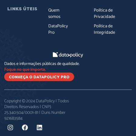
LINKS ÚTEIS
Quem
Política de
somos
Privacidade
DataPolicy
Política de
Pro
Integridade
Dados e informações públicas de qualidade.
Foque no que importa.
CONHEÇA O DATAPOLICY PRO
Copyright © 2024 DataPolicy | Todos
Direitos Reservados | CNPJ:
25.340.504/0001-81 | Duns Number
921683584