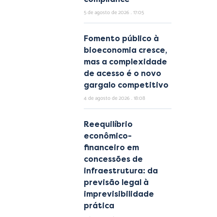
5 de agosto de 2026
17:05
Fomento público à
bioeconomia cresce,
mas a complexidade
de acesso é o novo
gargalo competitivo
4 de agosto de 2026
18:08
Reequilíbrio
econômico-
financeiro em
concessões de
infraestrutura: da
previsão legal à
imprevisibilidade
prática