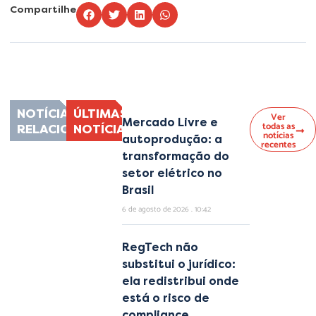
Compartilhe
Lorem ipsum dolor sit amet, consectetur adipiscing elit. Ut elit tellus, luctus
nec ullamcorper mattis, pulvinar dapibus leo.
NOTÍCIAS
ÚLTIMAS
Ver
Mercado Livre e
todas as
RELACIONADAS
NOTÍCIAS
notícias
autoprodução: a
recentes
transformação do
setor elétrico no
Brasil
6 de agosto de 2026
10:42
RegTech não
substitui o jurídico:
ela redistribui onde
está o risco de
compliance