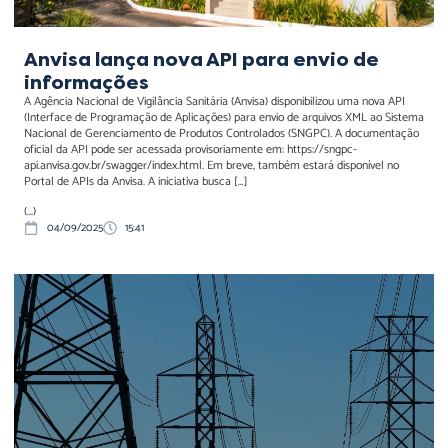
Anvisa lança nova API para envio de
informações
A Agência Nacional de Vigilância Sanitária (Anvisa) disponibilizou uma nova API
(Interface de Programação de Aplicações) para envio de arquivos XML ao Sistema
Nacional de Gerenciamento de Produtos Controlados (SNGPC). A documentação
oficial da API pode ser acessada provisoriamente em: https://sngpc-
api.anvisa.gov.br/swagger/index.html. Em breve, também estará disponível no
Portal de APIs da Anvisa. A iniciativa busca […]
(...)
04/09/2025
15:41
Comissão Mista avança em
relatório da MP 1300/2025
sobre reforma do setor
elétrico