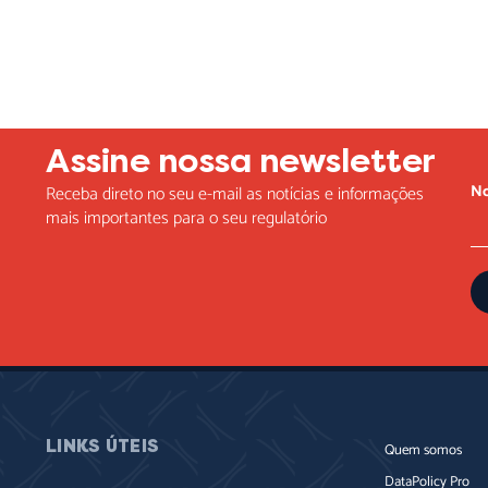
Assine nossa newsletter
N
Receba direto no seu e-mail as notícias e informações
mais importantes para o seu regulatório
LINKS ÚTEIS
Quem somos
DataPolicy Pro