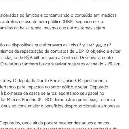
considerados polêmicos e concentrando o conteúdo em medidas
e contratos de uso de bem público (UBP). Segundo ele, a
de famílias de baixa renda, mesmo que outros temas sejam
ão de dispositivos que alteravam as Leis nº 9.074/1995 e nº
anismos de repactuação de contratos de UBP. O objetivo é evitar
rrecadação de R$ 6 bilhões para a Conta de Desenvolvimento
a. O relatório também busca suavizar reajustes acima de 20% em
estões. O deputado Danilo Forte (União-CE) questionou a
alertando para impactos no setor eólico e solar. Deputado
à biomassa da casca de arroz, apontando seu papel no
senador Marcos Rogério (PL-RO) demonstrou preocupação com a
 ônus ao consumidor e benefícios desproporcionais a empresas
 Deputados, onde ainda poderá receber destaques e novos