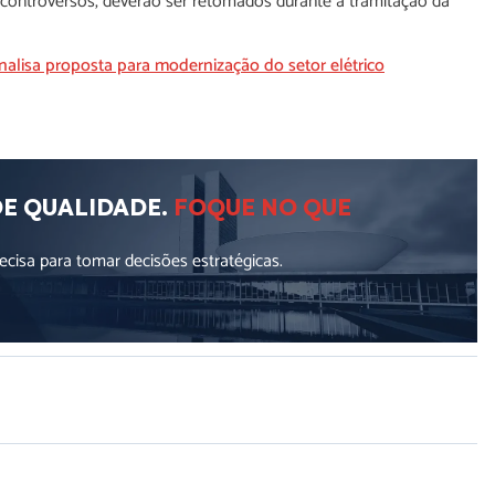
controversos, deverão ser retomados durante a tramitação da
alisa proposta para modernização do setor elétrico
DE QUALIDADE.
FOQUE NO QUE
cisa para tomar decisões estratégicas.
ellus, luctus nec ullamcorper mattis, pulvinar dapibus leo.