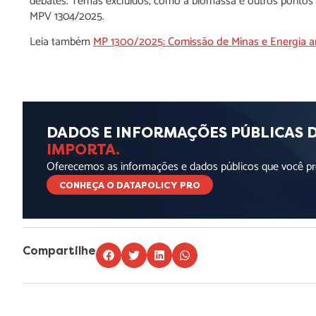
debates. Temas excluídos, como a biomassa e outros pontos 
MPV 1304/2025.
Leia também
MP 1300/2025: Comissão de Minas e Energia an
DADOS E INFORMAÇÕES PÚBLICAS 
IMPORTA.
Oferecemos as informações e dados públicos que você pre
CONHEÇA O DATAPOLICY PRO
Compartilhe
Lorem ipsum dolor sit amet, consectetur adipiscing elit. Ut elit t