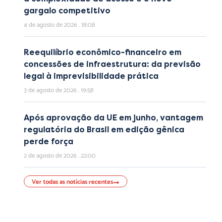
gargalo competitivo
4 de agosto de 2026
18:08
Reequilíbrio econômico-financeiro em
concessões de infraestrutura: da previsão
legal à imprevisibilidade prática
3 de agosto de 2026
19:58
Após aprovação da UE em junho, vantagem
regulatória do Brasil em edição gênica
perde força
2 de agosto de 2026
22:00
Ver todas as notícias recentes