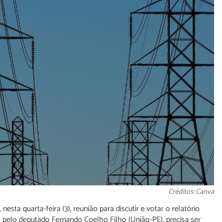
Créditos: Canva
sta quarta-feira (3), reunião para discutir e votar o relatório
o pelo deputado Fernando Coelho Filho (União-PE), precisa ser