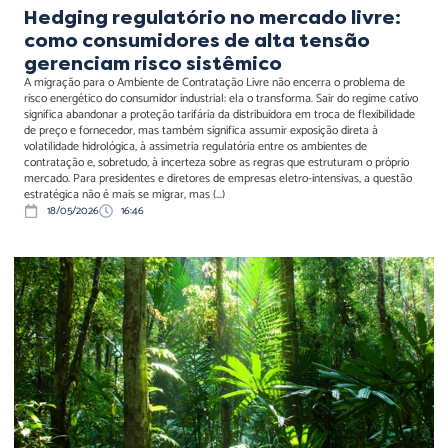
Hedging regulatório no mercado livre:
como consumidores de alta tensão
gerenciam risco sistêmico
A migração para o Ambiente de Contratação Livre não encerra o problema de
risco energético do consumidor industrial: ela o transforma. Sair do regime cativo
significa abandonar a proteção tarifária da distribuidora em troca de flexibilidade
de preço e fornecedor, mas também significa assumir exposição direta à
volatilidade hidrológica, à assimetria regulatória entre os ambientes de
contratação e, sobretudo, à incerteza sobre as regras que estruturam o próprio
mercado. Para presidentes e diretores de empresas eletro-intensivas, a questão
estratégica não é mais se migrar, mas (...)
18/05/2026
16:46
Código Florestal,
segurança jurídica e
consolidação do CAR
ampliam debate sobre
crédito, rastreabilidade e