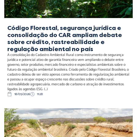
regulação ambiental no
país
Código Florestal, segurança jurídica e
consolidação do CAR ampliam debate
sobre crédito, rastreabilidade e
regulação ambiental no país
A consolidação do Cadastro Ambiental Rural como instrumento de segurança
jurídica e potencial ativo de garantia financeira vem ampliando o debate entre
governo, setor produtivo, mercado financeiro e especialistas ambientais sobre o
futuro da regulação ambiental brasileira. Criado pelo Código Florestal Brasileiro, o
cadastro deixou de ser visto apenas como ferramenta de regularização ambiental
e passou a ocupar espaço crescente nas discussões sobre crédito rural,
rastreabilidade agropecuária, mercado de carbono e atração de investimentos
ligados às agendas ESG. (...)
18/05/2026
11:28
Transnordestina e o custo
real da caducidade: mais