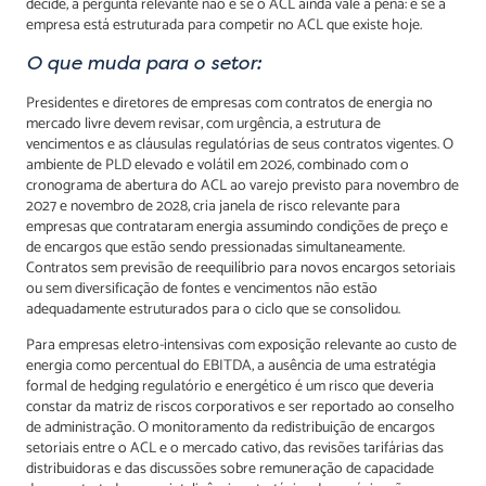
decide, a pergunta relevante não é se o ACL ainda vale a pena: é se a
empresa está estruturada para competir no ACL que existe hoje.
O que muda para o setor:
Presidentes e diretores de empresas com contratos de energia no
mercado livre devem revisar, com urgência, a estrutura de
vencimentos e as cláusulas regulatórias de seus contratos vigentes. O
ambiente de PLD elevado e volátil em 2026, combinado com o
cronograma de abertura do ACL ao varejo previsto para novembro de
2027 e novembro de 2028, cria janela de risco relevante para
empresas que contrataram energia assumindo condições de preço e
de encargos que estão sendo pressionadas simultaneamente.
Contratos sem previsão de reequilíbrio para novos encargos setoriais
ou sem diversificação de fontes e vencimentos não estão
adequadamente estruturados para o ciclo que se consolidou.
Para empresas eletro-intensivas com exposição relevante ao custo de
energia como percentual do EBITDA, a ausência de uma estratégia
formal de hedging regulatório e energético é um risco que deveria
constar da matriz de riscos corporativos e ser reportado ao conselho
de administração. O monitoramento da redistribuição de encargos
setoriais entre o ACL e o mercado cativo, das revisões tarifárias das
distribuidoras e das discussões sobre remuneração de capacidade