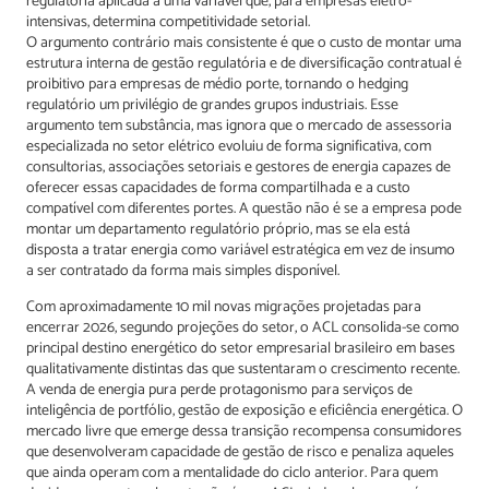
regulatória aplicada a uma variável que, para empresas eletro-
intensivas, determina competitividade setorial.
O argumento contrário mais consistente é que o custo de montar uma
estrutura interna de gestão regulatória e de diversificação contratual é
proibitivo para empresas de médio porte, tornando o hedging
regulatório um privilégio de grandes grupos industriais. Esse
argumento tem substância, mas ignora que o mercado de assessoria
especializada no setor elétrico evoluiu de forma significativa, com
consultorias, associações setoriais e gestores de energia capazes de
oferecer essas capacidades de forma compartilhada e a custo
compatível com diferentes portes. A questão não é se a empresa pode
montar um departamento regulatório próprio, mas se ela está
disposta a tratar energia como variável estratégica em vez de insumo
a ser contratado da forma mais simples disponível.
Com aproximadamente 10 mil novas migrações projetadas para
encerrar 2026, segundo projeções do setor, o ACL consolida-se como
principal destino energético do setor empresarial brasileiro em bases
qualitativamente distintas das que sustentaram o crescimento recente.
A venda de energia pura perde protagonismo para serviços de
inteligência de portfólio, gestão de exposição e eficiência energética. O
mercado livre que emerge dessa transição recompensa consumidores
que desenvolveram capacidade de gestão de risco e penaliza aqueles
que ainda operam com a mentalidade do ciclo anterior. Para quem