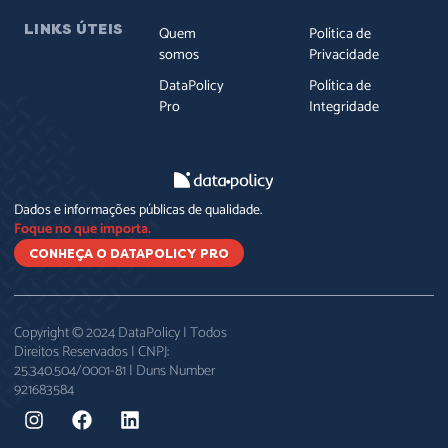
LINKS ÚTEIS
Quem
Política de
somos
Privacidade
DataPolicy
Política de
Pro
Integridade
Dados e informações públicas de qualidade.
Foque no que importa.
CONHEÇA O DATAPOLICY PRO
Copyright © 2024 DataPolicy | Todos
Direitos Reservados | CNPJ:
25.340.504/0001-81 | Duns Number
921683584