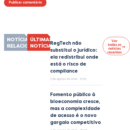
Lorem ipsum dolor sit amet, consectetur adipiscing elit. Ut elit tellus, luctus
nec ullamcorper mattis, pulvinar dapibus leo.
NOTÍCIAS
ÚLTIMAS
Ver
RegTech não
todas as
RELACIONADAS
NOTÍCIAS
notícias
substitui o jurídico:
recentes
ela redistribui onde
está o risco de
compliance
5 de agosto de 2026
17:05
Fomento público à
bioeconomia cresce,
mas a complexidade
de acesso é o novo
gargalo competitivo