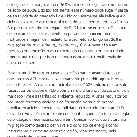
entre janeiro e março, volume 36,5% inferior ao registrado no mesmo
período de 2025. Lido isoladamente, esse número pode sugerir perda
de atratividade do mercado livre. Lido corretamente, ele indica que o
ciclo de expansão acelerada, alimentado pela abertura total do Grupo
A e por um período prolongado de PLD baixo, se encerrou. O estoque
de consumidores tecnicamente preparados e financeiramente
motivados a migrar de imediato foi absorvido ao longo das 26,8 mil
migrações de 2024 e das 21,7 mil de 2025. O que resta não é um
mercado em retração, mas um mercado que entrou em maturidade
operacional e que, por isso mesmo, passou a exigir muito mais de
quem nele opera.
Essa maturidade tem um custo específico para consumidores que
entraram no ACL atraídos exclusivamente pela arbitragem de preço
de curto prazo. A conjuntura hidrológica de 2026 reduziu os níveis dos
reservatórios, elevou o PLD e comprimiu o diferencial de custo entre o
mercado livre e as tarifas do ambiente regulado. Ajustes regulatórios
nos modelos computacionais de formação horária de preços
ampliaram adicionalmente a volatilidade. O mercado livre com PLD
elevado e volátil é um ambiente que penaliza quem não tem estratégia
de proteção e recompensa quem tem. Consumidores que trataram a
migração como decisão definitiva e o contrato de energia como
instrumento puramente comercial estão, neste momento, mais