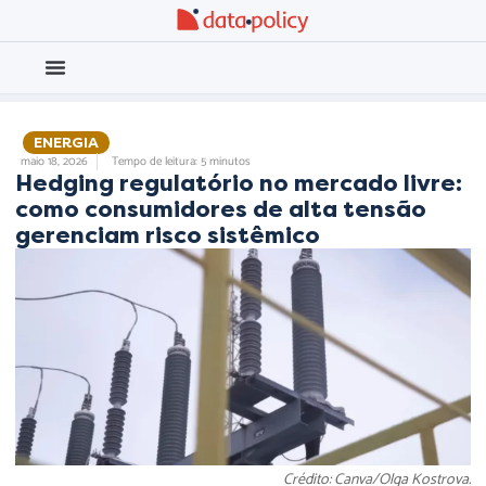
Eleições 2026
Meio Ambiente
,
ENERGIA
,
maio 18, 2026
Tempo de leitura: 5 minutos
Hedging regulatório no mercado livre:
como consumidores de alta tensão
gerenciam risco sistêmico
Crédito: Canva/Olga Kostrova.