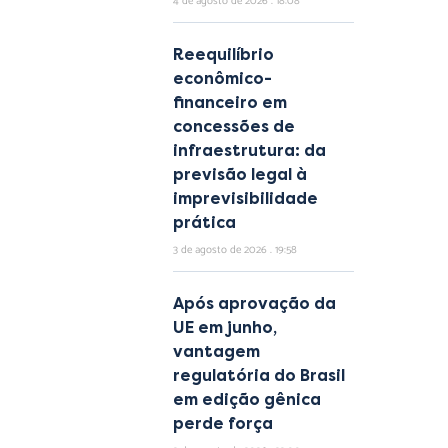
4 de agosto de 2026
18:08
Reequilíbrio
econômico-
financeiro em
concessões de
infraestrutura: da
previsão legal à
imprevisibilidade
prática
3 de agosto de 2026
19:58
Após aprovação da
UE em junho,
vantagem
regulatória do Brasil
em edição gênica
perde força