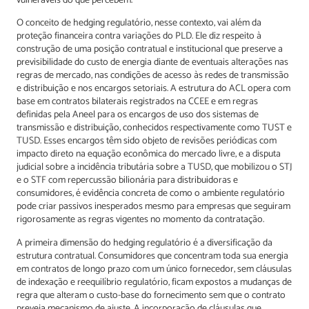
vulneráveis do que percebem.
O conceito de hedging regulatório, nesse contexto, vai além da
proteção financeira contra variações do PLD. Ele diz respeito à
construção de uma posição contratual e institucional que preserve a
previsibilidade do custo de energia diante de eventuais alterações nas
regras de mercado, nas condições de acesso às redes de transmissão
e distribuição e nos encargos setoriais. A estrutura do ACL opera com
base em contratos bilaterais registrados na CCEE e em regras
definidas pela Aneel para os encargos de uso dos sistemas de
transmissão e distribuição, conhecidos respectivamente como TUST e
TUSD. Esses encargos têm sido objeto de revisões periódicas com
impacto direto na equação econômica do mercado livre, e a disputa
judicial sobre a incidência tributária sobre a TUSD, que mobilizou o STJ
e o STF com repercussão bilionária para distribuidoras e
consumidores, é evidência concreta de como o ambiente regulatório
pode criar passivos inesperados mesmo para empresas que seguiram
rigorosamente as regras vigentes no momento da contratação.
A primeira dimensão do hedging regulatório é a diversificação da
estrutura contratual. Consumidores que concentram toda sua energia
em contratos de longo prazo com um único fornecedor, sem cláusulas
de indexação e reequilíbrio regulatório, ficam expostos a mudanças de
regra que alteram o custo-base do fornecimento sem que o contrato
preveja mecanismo de ajuste. A incorporação de cláusulas que