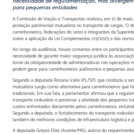
necessidade de regulamentação, mas divergem 
para pequenas entidades
A Comissão de Viação e Transportes realizou, em 12 de maio, 
proteção patrimonial mutualista no transporte de cargas. O d
caminhoneiros, federações do setor e integrantes da Superin
sobre a aplicação da Lei Complementar 213/2025 e das norma
Ao longo da audiência, houve consenso entre os participante
necessidade de garantir maior segurança jurídica às associaç
torno da obrigatoriedade de administradoras nas operações mu
podem gerar para caminhoneiros autônomos e pequenas assoc
Segundo a deputada Rosana Valle (PL/SP), que conduziu a ses
mutualista surgiu como alternativa para caminhoneiros que h
tradicionais. Em sua fala, a parlamentar afirmou que a regul
transporte rodoviário e preservar a atividade dos pequenos 
custos enfrentados diariamente pelos caminhoneiros, incluind
Segundo a deputada, o fortalecimento do transporte rodoviá
também de melhores condições de infraestrutura logística e p
A deputada Greyce Elias (Avante/MG), autora do requerimen