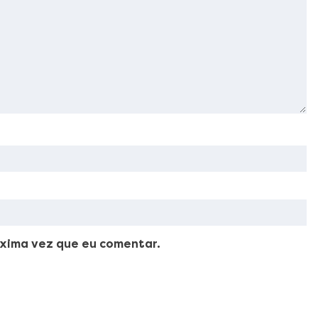
xima vez que eu comentar.
ellus, luctus nec ullamcorper mattis, pulvinar dapibus leo.