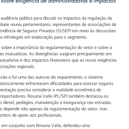
sobre exigência de administradoras e impactos
audiência pública para discutir os impactos da regulação da
ebate reuniu parlamentares, representantes de associações de
tendência de Seguros Privados (SUSEP) em meio às discussões
s infralegais em elaboração para o segmento.
s sobre a importância da regulamentação do setor e sobre a
ões mutualistas. As divergências surgiram principalmente em
tualistas e dos impactos financeiros que as novas exigências
iações regionais.
são e foi uma das autoras do requerimento, o sistema
istoricamente enfrentaram dificuldades para acessar seguros
amentação precisa considerar a realidade econômica do
transportadores. Rosana Valle (PL/SP) também destacou os
o diesel, pedágios, manutenção e insegurança nas estradas.
rio depende não apenas da regulamentação do setor, mas
ontos de apoio aos profissionais.
to em conjunto com Rosana Valle, defendeu uma