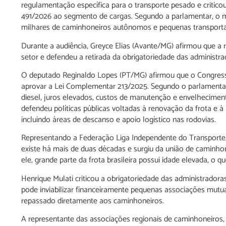
regulamentação específica para o transporte pesado e critico
491/2026 ao segmento de cargas. Segundo a parlamentar, o m
milhares de caminhoneiros autônomos e pequenas transport
Durante a audiência, Greyce Elias (Avante/MG) afirmou que a
setor e defendeu a retirada da obrigatoriedade das administra
O deputado Reginaldo Lopes (PT/MG) afirmou que o Congresso
aprovar a Lei Complementar 213/2025. Segundo o parlamentar
diesel, juros elevados, custos de manutenção e envelhecime
defendeu políticas públicas voltadas à renovação da frota e à
incluindo áreas de descanso e apoio logístico nas rodovias.
Representando a Federação Liga Independente do Transporte, 
existe há mais de duas décadas e surgiu da união de caminho
ele, grande parte da frota brasileira possui idade elevada, o q
Henrique Mulati criticou a obrigatoriedade das administrador
pode inviabilizar financeiramente pequenas associações mutu
repassado diretamente aos caminhoneiros.
A representante das associações regionais de caminhoneiros, 