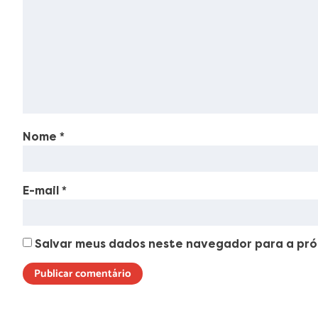
Nome
*
E-mail
*
Salvar meus dados neste navegador para a pró
Lorem ipsum dolor sit amet, consectetur adipiscing elit. Ut elit t