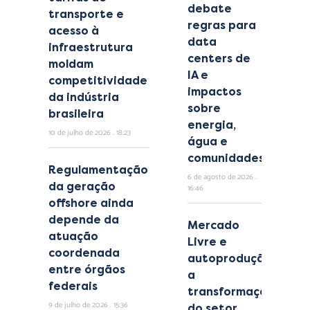
debate
transporte e
regras para
acesso à
data
infraestrutura
centers de
moldam
IA e
competitividade
impactos
da indústria
sobre
brasileira
energia,
10 de julho de 2026
18:23
água e
comunidades
Regulamentação
6 de agosto de 2026
da geração
16:46
offshore ainda
depende da
Mercado
atuação
Livre e
coordenada
autoprodução:
entre órgãos
a
federais
transformação
9 de julho de 2026
15:36
do setor