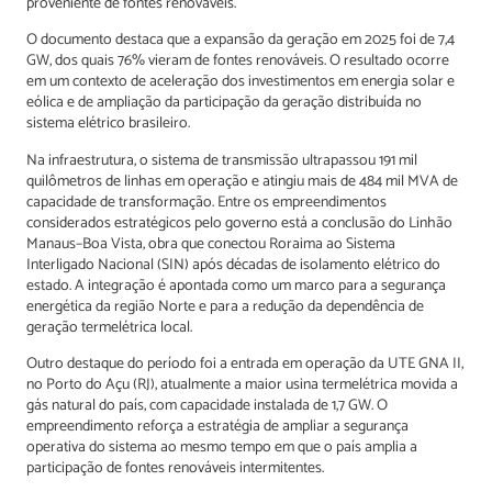
proveniente de fontes renováveis.
O documento destaca que a expansão da geração em 2025 foi de 7,4
GW, dos quais 76% vieram de fontes renováveis. O resultado ocorre
em um contexto de aceleração dos investimentos em energia solar e
eólica e de ampliação da participação da geração distribuída no
sistema elétrico brasileiro.
Na infraestrutura, o sistema de transmissão ultrapassou 191 mil
quilômetros de linhas em operação e atingiu mais de 484 mil MVA de
capacidade de transformação. Entre os empreendimentos
considerados estratégicos pelo governo está a conclusão do Linhão
Manaus–Boa Vista, obra que conectou Roraima ao Sistema
Interligado Nacional (SIN) após décadas de isolamento elétrico do
estado. A integração é apontada como um marco para a segurança
energética da região Norte e para a redução da dependência de
geração termelétrica local.
Outro destaque do período foi a entrada em operação da UTE GNA II,
no Porto do Açu (RJ), atualmente a maior usina termelétrica movida a
gás natural do país, com capacidade instalada de 1,7 GW. O
empreendimento reforça a estratégia de ampliar a segurança
operativa do sistema ao mesmo tempo em que o país amplia a
participação de fontes renováveis intermitentes.