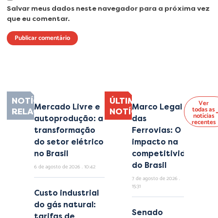
Salvar meus dados neste navegador para a próxima vez
que eu comentar.
Lorem ipsum dolor sit amet, consectetur adipiscing elit. Ut elit tellus, luctus
nec ullamcorper mattis, pulvinar dapibus leo.
NOTÍCIAS
ÚLTIMAS
Ver
Mercado Livre e
Marco Legal
todas as
RELACIONADAS
NOTÍCIAS
notícias
autoprodução: a
das
recentes
transformação
Ferrovias: O
do setor elétrico
impacto na
no Brasil
competitividade
do Brasil
6 de agosto de 2026
10:42
7 de agosto de 2026
15:31
Custo industrial
do gás natural:
Senado
tarifas de