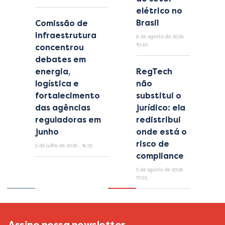
elétrico no
Brasil
Comissão de
Infraestrutura
6 de agosto de 2026
10:42
concentrou
debates em
energia,
RegTech
logística e
não
fortalecimento
substitui o
das agências
jurídico: ela
reguladoras em
redistribui
junho
onde está o
risco de
5 de julho de 2026
16:35
compliance
5 de agosto de 2026
17:05