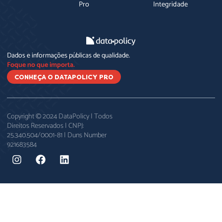
Pro
Integridade
Dados e informações públicas de qualidade.
Foque no que importa.
CONHEÇA O DATAPOLICY PRO
Copyright © 2024 DataPolicy | Todos
Direitos Reservados | CNPJ:
25.340.504/0001-81 | Duns Number
921683584