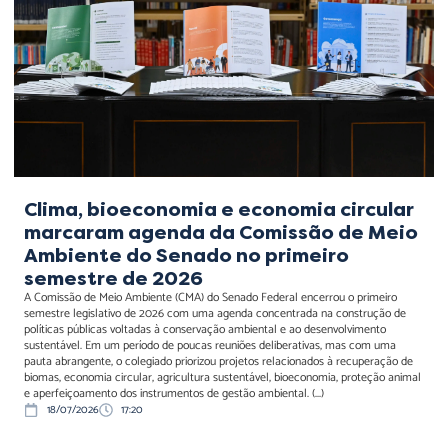
marcaram agenda da
Comissão de Meio
Ambiente do Senado no
primeiro semestre de 2026
Clima, bioeconomia e economia circular
marcaram agenda da Comissão de Meio
Ambiente do Senado no primeiro
semestre de 2026
A Comissão de Meio Ambiente (CMA) do Senado Federal encerrou o primeiro
semestre legislativo de 2026 com uma agenda concentrada na construção de
políticas públicas voltadas à conservação ambiental e ao desenvolvimento
sustentável. Em um período de poucas reuniões deliberativas, mas com uma
pauta abrangente, o colegiado priorizou projetos relacionados à recuperação de
biomas, economia circular, agricultura sustentável, bioeconomia, proteção animal
e aperfeiçoamento dos instrumentos de gestão ambiental. (...)
18/07/2026
17:20