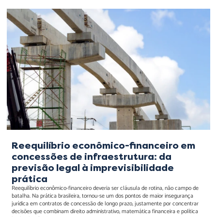
Reequilíbrio econômico-
financeiro em concessões
de infraestrutura: da
previsão legal à
imprevisibilidade prática
Reequilíbrio econômico-financeiro em
concessões de infraestrutura: da
previsão legal à imprevisibilidade
prática
Reequilíbrio econômico-financeiro deveria ser cláusula de rotina, não campo de
batalha. Na prática brasileira, tornou-se um dos pontos de maior insegurança
jurídica em contratos de concessão de longo prazo, justamente por concentrar
decisões que combinam direito administrativo, matemática financeira e política