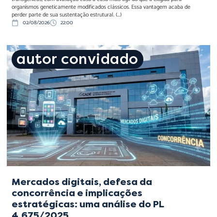
organismos geneticamente modificados clássicos. Essa vantagem acaba de
perder parte de sua sustentação estrutural. (...)
02/08/2026
22:00
Mercados digitais, defesa
autor convidado
da concorrência e
implicações estratégicas:
uma análise do PL
4.675/2025
Mercados digitais, defesa da
concorrência e implicações
estratégicas: uma análise do PL
4.675/2025