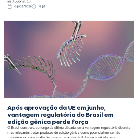
institucional. (...)
03/08/2026
19:58
Após aprovação da UE em
junho, vantagem
regulatória do Brasil em
edição gênica perde força
Após aprovação da UE em junho,
vantagem regulatória do Brasil em
edição gênica perde força
O Brasil construiu, ao longo da última década, uma vantagem regulatória discreta
mas relevante: tratar produtos de edição gênica como potencialmente não
transgênicos, com avaliação caso a caso mais ágil do que a exigida para