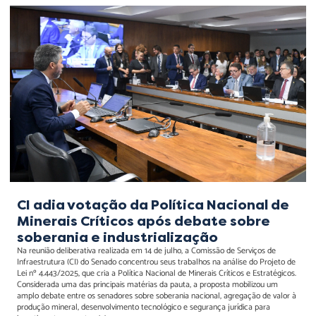
CI adia votação da Política
Nacional de Minerais
Críticos após debate sobre
soberania e
industrialização
CI adia votação da Política Nacional de
Minerais Críticos após debate sobre
soberania e industrialização
Na reunião deliberativa realizada em 14 de julho, a Comissão de Serviços de
Infraestrutura (CI) do Senado concentrou seus trabalhos na análise do Projeto de
Lei nº 4.443/2025, que cria a Política Nacional de Minerais Críticos e Estratégicos.
Considerada uma das principais matérias da pauta, a proposta mobilizou um
amplo debate entre os senadores sobre soberania nacional, agregação de valor à
produção mineral, desenvolvimento tecnológico e segurança jurídica para