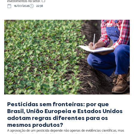
investimentos no setor. (...)
16/07/2026
22:38
Pesticidas sem fronteiras:
por que Brasil, União
Europeia e Estados Unidos
adotam regras diferentes
para os mesmos produtos?
Pesticidas sem fronteiras: por que
Brasil, União Europeia e Estados Unidos
adotam regras diferentes para os
mesmos produtos?
A aprovação de um pesticida depende não apenas de evidências científicas, mas