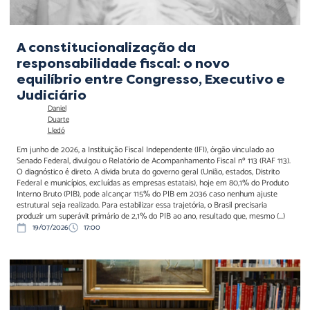
A constitucionalização da
responsabilidade fiscal: o novo
equilíbrio entre Congresso, Executivo e
Judiciário
Daniel
Duarte
Lledó
Em junho de 2026, a Instituição Fiscal Independente (IFI), órgão vinculado ao
Senado Federal, divulgou o Relatório de Acompanhamento Fiscal nº 113 (RAF 113).
O diagnóstico é direto. A dívida bruta do governo geral (União, estados, Distrito
Federal e municípios, excluídas as empresas estatais), hoje em 80,1% do Produto
Interno Bruto (PIB), pode alcançar 115% do PIB em 2036 caso nenhum ajuste
estrutural seja realizado. Para estabilizar essa trajetória, o Brasil precisaria
produzir um superávit primário de 2,1% do PIB ao ano, resultado que, mesmo (...)
19/07/2026
17:00
Clima, bioeconomia e
economia circular