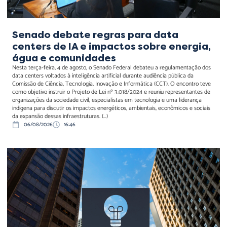
Senado debate regras para data
centers de IA e impactos sobre energia,
água e comunidades
Nesta terça-feira, 4 de agosto, o Senado Federal debateu a regulamentação dos
data centers voltados à inteligência artificial durante audiência pública da
Comissão de Ciência, Tecnologia, Inovação e Informática (CCT). O encontro teve
como objetivo instruir o Projeto de Lei nº 3.018/2024 e reuniu representantes de
organizações da sociedade civil, especialistas em tecnologia e uma liderança
indígena para discutir os impactos energéticos, ambientais, econômicos e sociais
da expansão dessas infraestruturas. (...)
06/08/2026
16:46
Mercado Livre e
autoprodução: a
transformação do setor
elétrico no Brasil