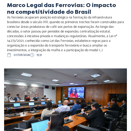
Marco Legal das Ferrovias: O impacto
na competitividade do Brasil
As ferrovias ocuparam posição estratégica na formação da infraestrutura
brasileira desde o século XIX, quando os primeiros trechos foram construídos para
conectar áreas produtoras de café aos portos de exportação. Ao longo das
décadas, o setor passou por períodos de expansão, centralização estatal,
concessões à iniciativa privada e mudanças regulatórias. Atualmente, a Lei nº
14.273/2021, conhecida como Lei das Ferrovias, estabelece regras para a
organização e a expansão do transporte ferroviário e busca ampliar os
investimentos, a integração da malha e a participação do modal (...)
07/08/2026
15:31
Senado debate regras
para data centers de IA e
impactos sobre energia,
água e comunidades