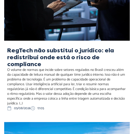
compliance
RegTech não substitui o jurídico: ela
redistribui onde está o risco de
compliance
O volume de normas que incide sobre setores regulados no Brasil cresceu além
da capacidade de leitura manual de qualquer time jurídico interno. Isso não é um
problema de tecnologia. É um problema de capacidade operacional de
compliance. Usar inteligência artificial para ler, triar e resumir normas
regulatórias já não é diferencial competitivo. É condição básica para acompanhar
o ritmo regulatório. Mas o valor dessa adoção depende de uma escolha
específica: onde a empresa coloca a linha entre triagem automatizada e decisão
jurídica. (...)
05/08/2026
17:05
Fomento público à