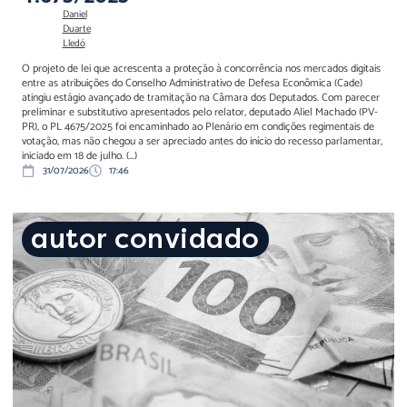
Daniel
Duarte
Lledó
O projeto de lei que acrescenta a proteção à concorrência nos mercados digitais
entre as atribuições do Conselho Administrativo de Defesa Econômica (Cade)
atingiu estágio avançado de tramitação na Câmara dos Deputados. Com parecer
preliminar e substitutivo apresentados pelo relator, deputado Aliel Machado (PV-
PR), o PL 4675/2025 foi encaminhado ao Plenário em condições regimentais de
votação, mas não chegou a ser apreciado antes do início do recesso parlamentar,
iniciado em 18 de julho. (...)
31/07/2026
17:46
A constitucionalização da
autor convidado
responsabilidade fiscal: o
novo equilíbrio entre
Congresso, Executivo e
Judiciário