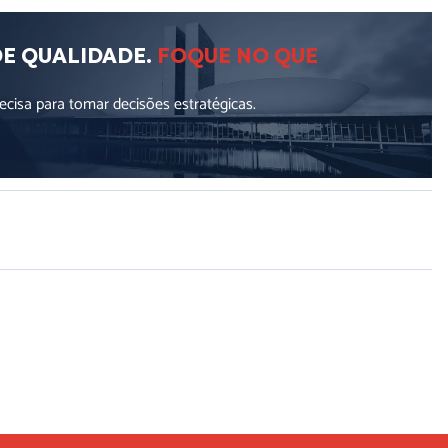
DE QUALIDADE.
FOQUE NO QUE
cisa para tomar decisões estratégicas.
ellus, luctus nec ullamcorper mattis, pulvinar dapibus leo.