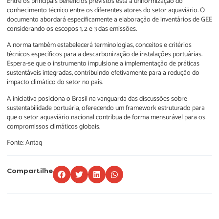
Entre os principais benefícios previstos está a uniformização do
conhecimento técnico entre os diferentes atores do setor aquaviário. O
documento abordará especificamente a elaboração de inventários de GEE
considerando os escopos 1, 2 e 3 das emissões.
A norma também estabelecerá terminologias, conceitos e critérios
técnicos específicos para a descarbonização de instalações portuárias.
Espera-se que o instrumento impulsione a implementação de práticas
sustentáveis integradas, contribuindo efetivamente para a redução do
impacto climático do setor no país.
A iniciativa posiciona o Brasil na vanguarda das discussões sobre
sustentabilidade portuária, oferecendo um framework estruturado para
que o setor aquaviário nacional contribua de forma mensurável para os
compromissos climáticos globais.
Fonte: Antaq
Compartilhe
Lorem ipsum dolor sit amet, consectetur adipiscing elit. Ut elit tellus, luctus
nec ullamcorper mattis, pulvinar dapibus leo.