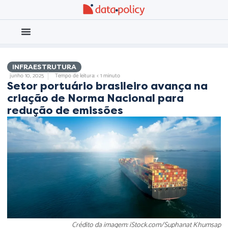
Eleições 2026
Meio Ambiente
INFRAESTRUTURA
junho 10, 2025
Tempo de leitura: < 1 minuto
Setor portuário brasileiro avança na
criação de Norma Nacional para
redução de emissões
Crédito da imagem: iStock.com/Suphanat Khumsap