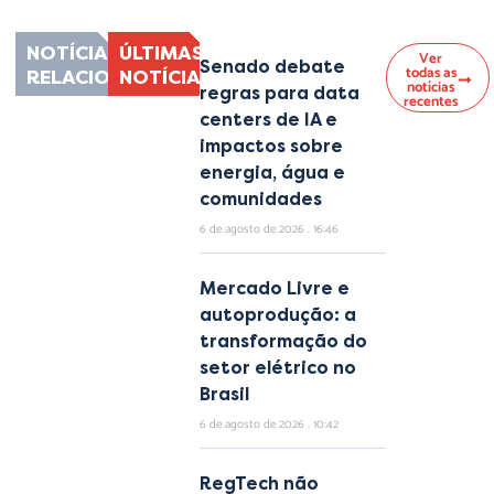
NOTÍCIAS
ÚLTIMAS
Ver
Senado debate
todas as
RELACIONADAS
NOTÍCIAS
notícias
regras para data
recentes
centers de IA e
impactos sobre
energia, água e
comunidades
6 de agosto de 2026
16:46
Mercado Livre e
autoprodução: a
transformação do
setor elétrico no
Brasil
6 de agosto de 2026
10:42
RegTech não