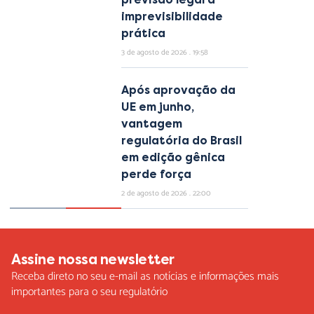
imprevisibilidade
prática
3 de agosto de 2026
19:58
Após aprovação da
UE em junho,
vantagem
regulatória do Brasil
em edição gênica
perde força
2 de agosto de 2026
22:00
Assine nossa newsletter
Receba direto no seu e-mail as notícias e informações mais
importantes para o seu regulatório