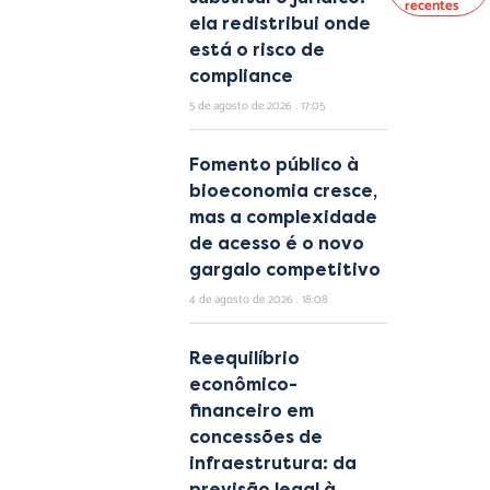
recentes
ela redistribui onde
está o risco de
compliance
5 de agosto de 2026
17:05
Fomento público à
bioeconomia cresce,
mas a complexidade
de acesso é o novo
gargalo competitivo
4 de agosto de 2026
18:08
Reequilíbrio
econômico-
financeiro em
concessões de
infraestrutura: da
previsão legal à