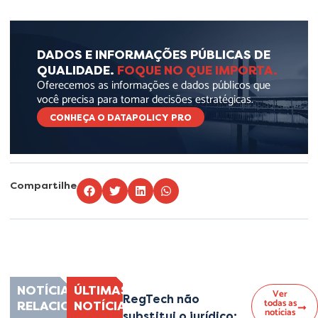
DADOS E INFORMAÇÕES PÚBLICAS DE
QUALIDADE.
FOQUE NO QUE IMPORTA.
Oferecemos as informações e dados públicos que
você precisa para tomar decisões estratégicas.
CONHEÇA O DATAPOLICY PRO
Compartilhe
Lorem ipsum dolor sit amet, consectetur adipiscing elit. Ut elit tellus, luctus
nec ullamcorper mattis, pulvinar dapibus leo.
NOTÍCIAS
ÚLTIMAS
Ver
RegTech não
todas as
RELACIONADAS
NOTÍCIAS
notícias
substitui o jurídico: