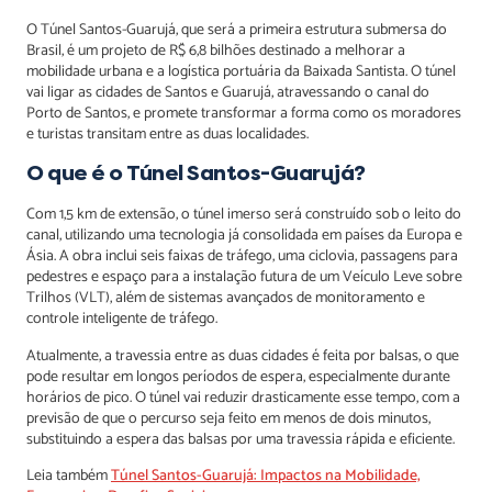
O Túnel Santos-Guarujá, que será a primeira estrutura submersa do
Brasil, é um projeto de R$ 6,8 bilhões destinado a melhorar a
mobilidade urbana e a logística portuária da Baixada Santista. O túnel
vai ligar as cidades de Santos e Guarujá, atravessando o canal do
Porto de Santos, e promete transformar a forma como os moradores
e turistas transitam entre as duas localidades.
O que é o Túnel Santos-Guarujá?
Com 1,5 km de extensão, o túnel imerso será construído sob o leito do
canal, utilizando uma tecnologia já consolidada em países da Europa e
Ásia. A obra inclui seis faixas de tráfego, uma ciclovia, passagens para
pedestres e espaço para a instalação futura de um Veículo Leve sobre
Trilhos (VLT), além de sistemas avançados de monitoramento e
controle inteligente de tráfego.
Atualmente, a travessia entre as duas cidades é feita por balsas, o que
pode resultar em longos períodos de espera, especialmente durante
horários de pico. O túnel vai reduzir drasticamente esse tempo, com a
previsão de que o percurso seja feito em menos de dois minutos,
substituindo a espera das balsas por uma travessia rápida e eficiente.
Leia também
Túnel Santos-Guarujá: Impactos na Mobilidade,