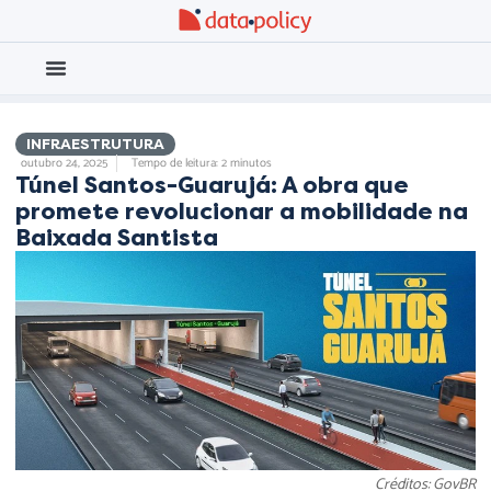
Eleições 2026
Meio Ambiente
INFRAESTRUTURA
outubro 24, 2025
Tempo de leitura: 2 minutos
Túnel Santos-Guarujá: A obra que
promete revolucionar a mobilidade na
Baixada Santista
Créditos: GovBR