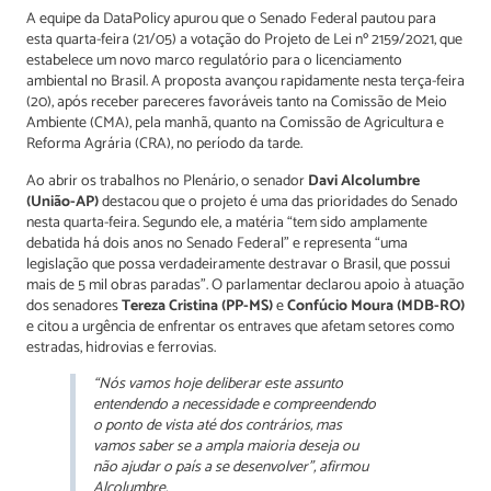
A equipe da DataPolicy apurou que o Senado Federal pautou para
esta quarta-feira (21/05) a votação do Projeto de Lei nº 2159/2021, que
estabelece um novo marco regulatório para o licenciamento
ambiental no Brasil. A proposta avançou rapidamente nesta terça-feira
(20), após receber pareceres favoráveis tanto na Comissão de Meio
Ambiente (CMA), pela manhã, quanto na Comissão de Agricultura e
Reforma Agrária (CRA), no período da tarde.
Ao abrir os trabalhos no Plenário, o senador
Davi Alcolumbre
(União-AP)
destacou que o projeto é uma das prioridades do Senado
nesta quarta-feira. Segundo ele, a matéria “tem sido amplamente
debatida há dois anos no Senado Federal” e representa “uma
legislação que possa verdadeiramente destravar o Brasil, que possui
mais de 5 mil obras paradas”. O parlamentar declarou apoio à atuação
dos senadores
Tereza Cristina (PP-MS)
e
Confúcio Moura (MDB-RO)
e citou a urgência de enfrentar os entraves que afetam setores como
estradas, hidrovias e ferrovias.
“Nós vamos hoje deliberar este assunto
entendendo a necessidade e compreendendo
o ponto de vista até dos contrários, mas
vamos saber se a ampla maioria deseja ou
não ajudar o país a se desenvolver”, afirmou
Alcolumbre.