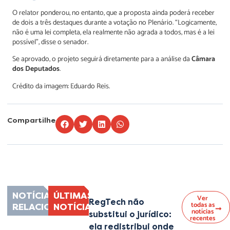
O relator ponderou, no entanto, que a proposta ainda poderá receber
de dois a três destaques durante a votação no Plenário. “Logicamente,
não é uma lei completa, ela realmente não agrada a todos, mas é a lei
possível”, disse o senador.
Se aprovado, o projeto seguirá diretamente para a análise da
Câmara
dos Deputados
.
Crédito da imagem: Eduardo Reis.
Compartilhe
Lorem ipsum dolor sit amet, consectetur adipiscing elit. Ut elit tellus, luctus
nec ullamcorper mattis, pulvinar dapibus leo.
NOTÍCIAS
ÚLTIMAS
Ver
RegTech não
todas as
RELACIONADAS
NOTÍCIAS
notícias
substitui o jurídico:
recentes
ela redistribui onde