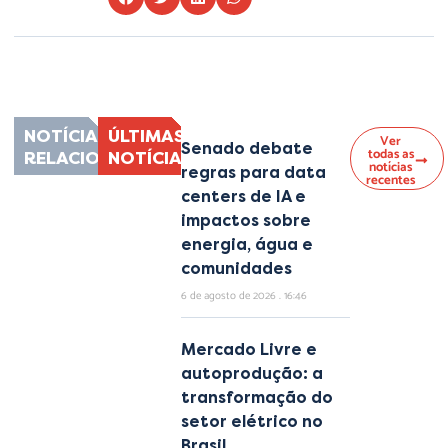
Lorem ipsum dolor sit amet, consectetur adipiscing elit. Ut elit tellus, luctus
nec ullamcorper mattis, pulvinar dapibus leo.
NOTÍCIAS
ÚLTIMAS
Ver
Senado debate
todas as
RELACIONADAS
NOTÍCIAS
notícias
regras para data
recentes
centers de IA e
impactos sobre
energia, água e
comunidades
6 de agosto de 2026
16:46
Mercado Livre e
autoprodução: a
transformação do
setor elétrico no
Brasil