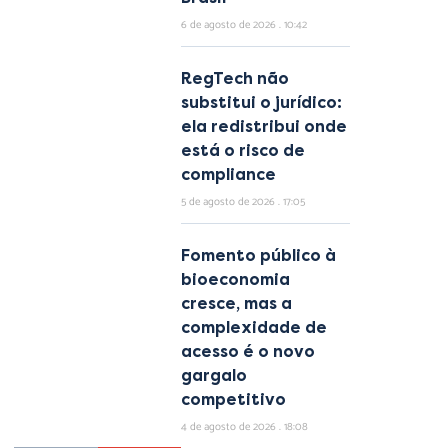
6 de agosto de 2026
10:42
RegTech não
substitui o jurídico:
ela redistribui onde
está o risco de
compliance
5 de agosto de 2026
17:05
Fomento público à
bioeconomia
cresce, mas a
complexidade de
acesso é o novo
gargalo
competitivo
4 de agosto de 2026
18:08