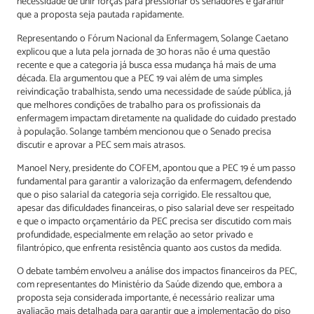
necessidade de unir forças para pressionar os senadores e garantir
que a proposta seja pautada rapidamente.
Representando o Fórum Nacional da Enfermagem, Solange Caetano
explicou que a luta pela jornada de 30 horas não é uma questão
recente e que a categoria já busca essa mudança há mais de uma
década. Ela argumentou que a PEC 19 vai além de uma simples
reivindicação trabalhista, sendo uma necessidade de saúde pública, já
que melhores condições de trabalho para os profissionais da
enfermagem impactam diretamente na qualidade do cuidado prestado
à população. Solange também mencionou que o Senado precisa
discutir e aprovar a PEC sem mais atrasos.
Manoel Nery, presidente do COFEM, apontou que a PEC 19 é um passo
fundamental para garantir a valorização da enfermagem, defendendo
que o piso salarial da categoria seja corrigido. Ele ressaltou que,
apesar das dificuldades financeiras, o piso salarial deve ser respeitado
e que o impacto orçamentário da PEC precisa ser discutido com mais
profundidade, especialmente em relação ao setor privado e
filantrópico, que enfrenta resistência quanto aos custos da medida.
O debate também envolveu a análise dos impactos financeiros da PEC,
com representantes do Ministério da Saúde dizendo que, embora a
proposta seja considerada importante, é necessário realizar uma
avaliação mais detalhada para garantir que a implementação do piso