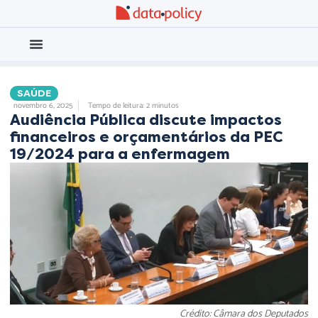
Eleições 2026
Meio Ambiente
SAÚDE
novembro 6, 2025
Tempo de leitura: 2 minutos
Audiência Pública discute impactos
financeiros e orçamentários da PEC
19/2024 para a enfermagem
Crédito: Câmara dos Deputados