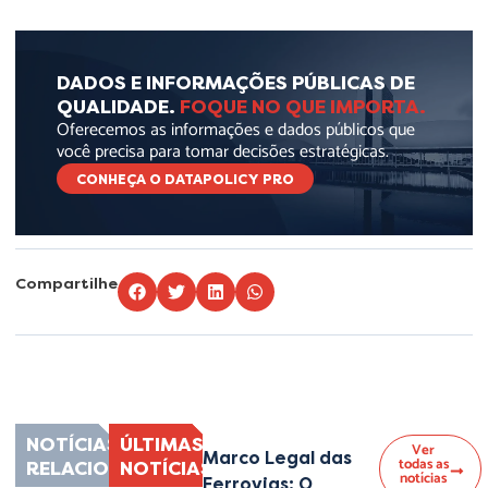
DADOS E INFORMAÇÕES PÚBLICAS DE
QUALIDADE.
FOQUE NO QUE IMPORTA.
Oferecemos as informações e dados públicos que
você precisa para tomar decisões estratégicas.
CONHEÇA O DATAPOLICY PRO
Compartilhe
Lorem ipsum dolor sit amet, consectetur adipiscing elit. Ut elit tellus, luctus
nec ullamcorper mattis, pulvinar dapibus leo.
NOTÍCIAS
ÚLTIMAS
Ver
Marco Legal das
todas as
RELACIONADAS
NOTÍCIAS
notícias
Ferrovias: O