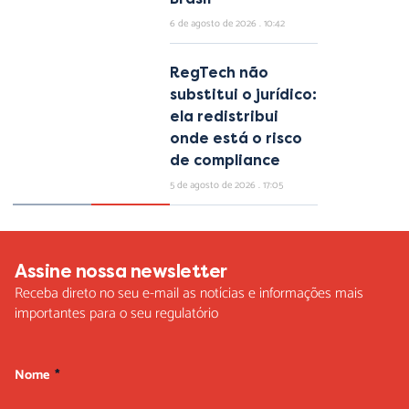
6 de agosto de 2026
10:42
RegTech não
substitui o jurídico:
ela redistribui
onde está o risco
de compliance
5 de agosto de 2026
17:05
Assine nossa newsletter
Receba direto no seu e-mail as notícias e informações mais
importantes para o seu regulatório
Nome