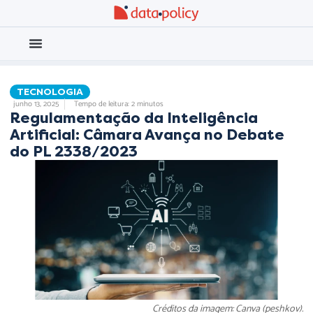
Eleições 2026
Meio Ambiente
TECNOLOGIA
junho 13, 2025
Tempo de leitura: 2 minutos
Regulamentação da Inteligência
Artificial: Câmara Avança no Debate
do PL 2338/2023
Créditos da imagem: Canva (peshkov).