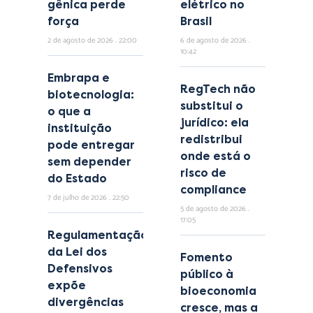
gênica perde
elétrico no
força
Brasil
2 de agosto de 2026
22:00
6 de agosto de 2026
10:42
Embrapa e
RegTech não
biotecnologia:
substitui o
o que a
jurídico: ela
instituição
redistribui
pode entregar
onde está o
sem depender
risco de
do Estado
compliance
7 de julho de 2026
22:50
5 de agosto de 2026
17:05
Regulamentação
da Lei dos
Fomento
Defensivos
público à
expõe
bioeconomia
divergências
cresce, mas a