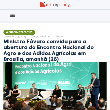
Eleições 2026
Meio Ambiente
AGRONEGÓCIO
novembro 25, 2025
Tempo de leitura: < 1 minuto
Ministro Fávaro convida para a
abertura do Encontro Nacional do
Agro e dos Adidos Agrícolas em
Brasília, amanhã (26)