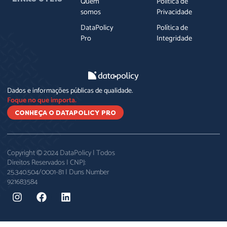
Quem
Política de
somos
Privacidade
DataPolicy
Política de
Pro
Integridade
Dados e informações públicas de qualidade.
Foque no que importa.
CONHEÇA O DATAPOLICY PRO
Copyright © 2024 DataPolicy | Todos
Direitos Reservados | CNPJ:
25.340.504/0001-81 | Duns Number
921683584