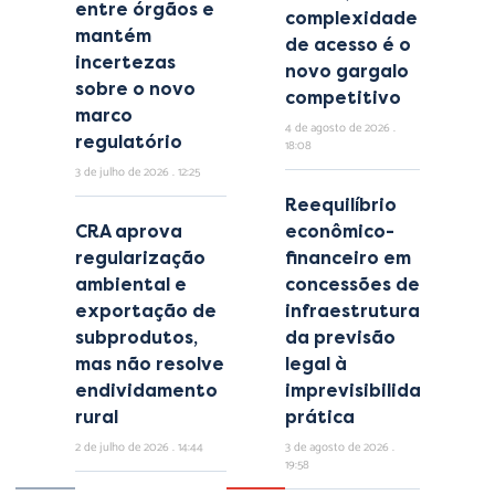
entre órgãos e
complexidade
mantém
de acesso é o
incertezas
novo gargalo
sobre o novo
competitivo
marco
4 de agosto de 2026
regulatório
18:08
3 de julho de 2026
12:25
Reequilíbrio
CRA aprova
econômico-
regularização
financeiro em
ambiental e
concessões de
exportação de
infraestrutura:
subprodutos,
da previsão
mas não resolve
legal à
endividamento
imprevisibilidade
rural
prática
2 de julho de 2026
14:44
3 de agosto de 2026
19:58