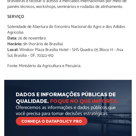
brasileiras e facilitar o acesso a mercados internacionais por meio de
painéis técnicos, workshops, seminários e rodadas de alinhamento.
SERVIÇO
Solenidade de Abertura do Encontro Nacional do Agro e dos Adidos
Agrícolas
Data:
26 de novembro
Horário:
9h (horário de Brasília)
Local:
Windsor Plaza Brasília Hotel – SHS Quadra 05 Bloco H – Asa
Sul, Brasília – DF, 70322-912
Fonte: Ministério da Agricultura e Pecuária.
DADOS E INFORMAÇÕES PÚBLICAS DE
QUALIDADE.
FOQUE NO QUE IMPORTA.
Oferecemos as informações e dados públicos que
você precisa para tomar decisões estratégicas.
CONHEÇA O DATAPOLICY PRO