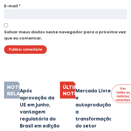
E-mail
*
Salvar meus dados neste navegador para a próxima vez
que eu comentar.
Lorem ipsum dolor sit amet, consectetur adipiscing elit. Ut elit tellus, luctus
nec ullamcorper mattis, pulvinar dapibus leo.
NOTÍCIAS
ÚLTIMAS
Ver
Após
Mercado Livre
todas as
RELACIONADAS
NOTÍCIAS
notícias
aprovação da
e
recentes
UE em junho,
autoprodução:
vantagem
a
regulatória do
transformação
Brasil em edição
do setor