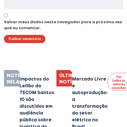
Salvar meus dados neste navegador para a próxima vez
que eu comentar.
Lorem ipsum dolor sit amet, consectetur adipiscing elit. Ut elit tellus, luctus
nec ullamcorper mattis, pulvinar dapibus leo.
NOTÍCIAS
ÚLTIMAS
Ver
Impactos do
Mercado Livre
todas as
RELACIONADAS
NOTÍCIAS
notícias
Leilão do
e
recentes
TECOM Santos
autoprodução:
10 são
a
discutidos em
transformação
audiência
do setor
pública sobre
elétrico no
logística do
Brasil