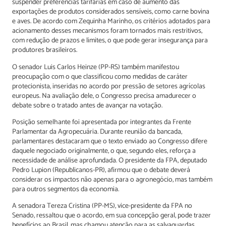
suspender preferências tarifárias em caso de aumento das
exportações de produtos considerados sensíveis, como carne bovina
e aves. De acordo com Zequinha Marinho, os critérios adotados para
acionamento desses mecanismos foram tornados mais restritivos,
com redução de prazos e limites, o que pode gerar insegurança para
produtores brasileiros.
O senador Luis Carlos Heinze (PP-RS) também manifestou
preocupação com o que classificou como medidas de caráter
protecionista, inseridas no acordo por pressão de setores agrícolas
europeus. Na avaliação dele, o Congresso precisa amadurecer o
debate sobre o tratado antes de avançar na votação.
Posição semelhante foi apresentada por integrantes da Frente
Parlamentar da Agropecuária. Durante reunião da bancada,
parlamentares destacaram que o texto enviado ao Congresso difere
daquele negociado originalmente, o que, segundo eles, reforça a
necessidade de análise aprofundada. O presidente da FPA, deputado
Pedro Lupion (Republicanos-PR), afirmou que o debate deverá
considerar os impactos não apenas para o agronegócio, mas também
para outros segmentos da economia.
A senadora Tereza Cristina (PP-MS), vice-presidente da FPA no
Senado, ressaltou que o acordo, em sua concepção geral, pode trazer
benefícios ao Brasil, mas chamou atenção para as salvaguardas