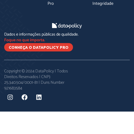
Pro
Integridade
Dados e informações públicas de qualidade.
Foque no que importa.
CONHEÇA O DATAPOLICY PRO
Copyright © 2024 DataPolicy | Todos
Direitos Reservados | CNPJ:
25.340.504/0001-81 | Duns Number
921683584