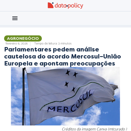
Eleições 2026
Meio Ambiente
AGRONEGÓCIO
fevereiro 6, 2026
Tempo de leitura: 3 minutos
Parlamentares pedem análise
cautelosa do acordo Mercosul–União
Europeia e apontam preocupações
Créditos da imagem: Canva (mtcurado )