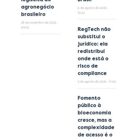
agronegócio
6 de agosto de 2026
10:42
brasileiro
28 de novembro de 2025
09:35
RegTech não
substitui o
jurídico: ela
redistribui
onde está o
risco de
compliance
5 de agosto de 2026
17:05
Fomento
público à
bioeconomia
cresce, mas a
complexidade
de acesso é o