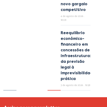
novo gargalo
competitivo
4 de agosto de 2026
18:08
Reequilíbrio
econômico-
financeiro em
concessões de
infraestrutura:
da previsão
legal à
imprevisibilidade
prática
3 de agosto de 2026
19:58