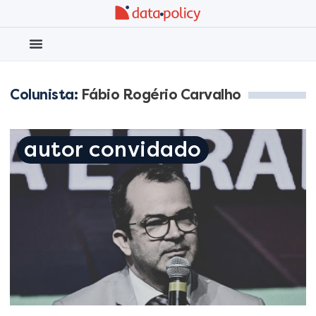
Eleições 2026
Meio Ambiente
Colunista:
Fábio Rogério Carvalho
Sobre o funk, bagagem e o
autor convidado
direito de escolha