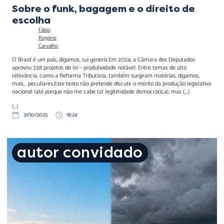
Sobre o funk, bagagem e o direito de
escolha
Fábio
Rogério
Carvalho
O Brasil é um país, digamos, sui generis.Em 2024, a Câmara dos Deputados
aprovou 338 projetos de lei – produtividade notável. Entre temas de alta
relevância, como a Reforma Tributária, também surgiram matérias, digamos,
mais… peculiares.Este texto não pretende discutir o mérito da produção legislativa
nacional (até porque não me cabe tal legitimidade democrática), mas […]
(...)
31/10/2025
18:24
Toda escolha é uma
autor convidado
renúncia. Escolhas erradas,
renúncias pesadas