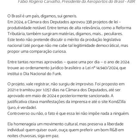
Fábio Rogério Carvalho, Presidente da Aeroportos do Brasil - ABR
O Brasil é um país, digamos, sui generis.
Em 2024, a Câmara dos Deputados aprovou 338 projetos de lei –
produtividade notável. Entre temas de alta relevância, como a Reforma
Tributária, também surgiram matérias, digamos, mais… peculiares.
Este texto não pretende discutir o mérito da produção legislativa
nacional (até porque não me cabe tal legitimidade democrática), mas
propor uma comparação curiosa.
Entre tantas normas aprovadas — quase uma por dia — o ano de 2024
trouxe ao ordenamento jurídico brasileiro a Lei nº 14.940/2024, que
institui o Dia Nacional do Funk.
O projeto, vale registrar, não surgiu de improviso. Foi proposto em
2021 e tramitou por 1.057 dias na Câmara dos Deputados, até ser
aprovado em maio de 2024 e posteriormente sancionado. A
justificativa citava manifestações da imprensa e até o site KondZilla
(juro, é verdade).
Controverso ou não, o fato é que essa lei não impõe nada a ninguém.
Ela homenageia um movimento cultural, mas preserva a liberdade
individual: quem quiser ouvir, ouça; quem preferir um bom R&B em
noites chuvosas, siga em paz.