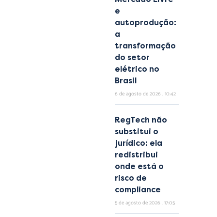
e
autoprodução:
a
transformação
do setor
elétrico no
Brasil
6 de agosto de 2026
10:42
RegTech não
substitui o
jurídico: ela
redistribui
onde está o
risco de
compliance
5 de agosto de 2026
17:05