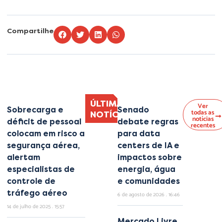
Compartilhe
Lorem ipsum dolor sit amet, consectetur adipiscing elit. Ut elit tellus, luctus
nec ullamcorper mattis, pulvinar dapibus leo.
ÚLTIMAS
Ver
Sobrecarga e
Senado
todas as
NOTÍCIAS
notícias
déficit de pessoal
debate regras
recentes
colocam em risco a
para data
segurança aérea,
centers de IA e
alertam
impactos sobre
especialistas de
energia, água
controle de
e comunidades
tráfego aéreo
6 de agosto de 2026
16:46
14 de julho de 2025
15:57
Mercado Livre