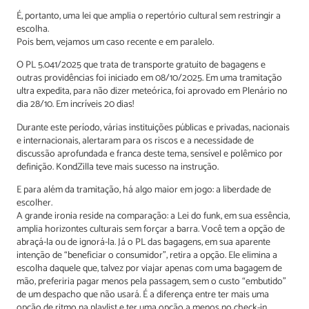
É, portanto, uma lei que amplia o repertório cultural sem restringir a
escolha.
Pois bem, vejamos um caso recente e em paralelo.
O PL 5.041/2025 que trata de transporte gratuito de bagagens e
outras providências foi iniciado em 08/10/2025. Em uma tramitação
ultra expedita, para não dizer meteórica, foi aprovado em Plenário no
dia 28/10. Em incríveis 20 dias!
Durante este período, várias instituições públicas e privadas, nacionais
e internacionais, alertaram para os riscos e a necessidade de
discussão aprofundada e franca deste tema, sensível e polêmico por
definição. KondZilla teve mais sucesso na instrução.
E para além da tramitação, há algo maior em jogo: a liberdade de
escolher.
A grande ironia reside na comparação: a Lei do funk, em sua essência,
amplia horizontes culturais sem forçar a barra. Você tem a opção de
abraçá-la ou de ignorá-la. Já o PL das bagagens, em sua aparente
intenção de “beneficiar o consumidor”, retira a opção. Ele elimina a
escolha daquele que, talvez por viajar apenas com uma bagagem de
mão, preferiria pagar menos pela passagem, sem o custo “embutido”
de um despacho que não usará. É a diferença entre ter mais uma
opção de ritmo na playlist e ter uma opção a menos no check-in,