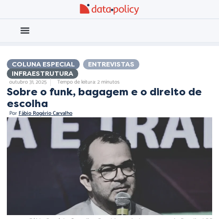
Eleições 2026
Meio Ambiente
COLUNA ESPECIAL
,
ENTREVISTAS
,
INFRAESTRUTURA
outubro 31, 2025
Tempo de leitura: 2 minutos
Sobre o funk, bagagem e o direito de
escolha
Por
Fábio Rogério Carvalho