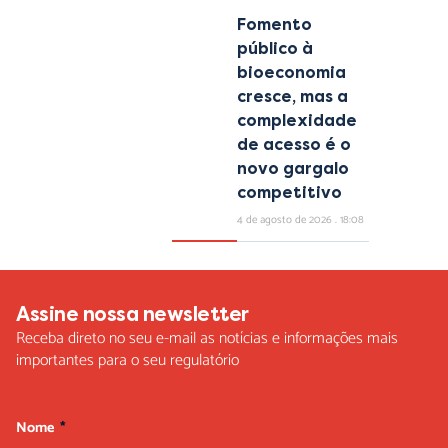
Fomento
público à
bioeconomia
cresce, mas a
complexidade
de acesso é o
novo gargalo
competitivo
4 de agosto de 2026
18:08
Assine nossa newsletter
Receba direto no seu e-mail as notícias e informações mais
importantes para o seu regulatório
Nome