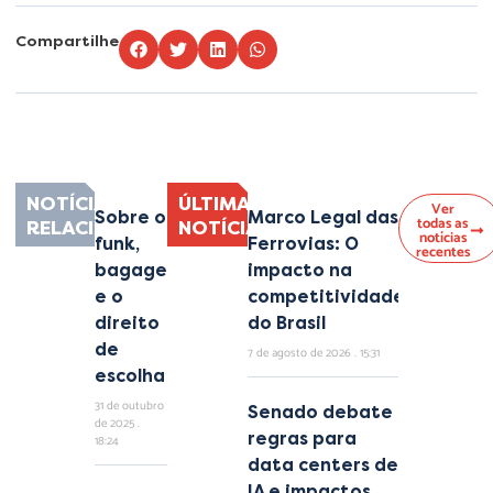
Compartilhe
Lorem ipsum dolor sit amet, consectetur adipiscing elit. Ut elit tellus, luctus
nec ullamcorper mattis, pulvinar dapibus leo.
NOTÍCIAS
ÚLTIMAS
Ver
Sobre o
Marco Legal das
todas as
RELACIONADAS
NOTÍCIAS
notícias
funk,
Ferrovias: O
recentes
bagagem
impacto na
e o
competitividade
direito
do Brasil
de
7 de agosto de 2026
15:31
escolha
31 de outubro
Senado debate
de 2025
regras para
18:24
data centers de
IA e impactos