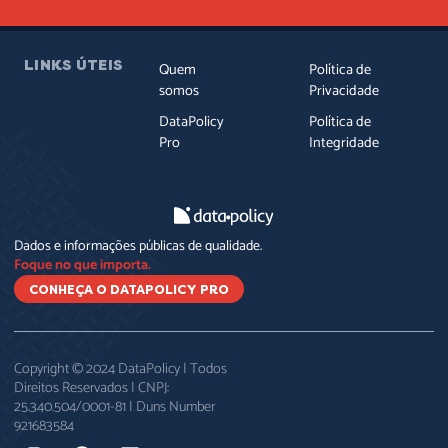
LINKS ÚTEIS
Quem
Política de
somos
Privacidade
DataPolicy
Política de
Pro
Integridade
Dados e informações públicas de qualidade.
Foque no que importa.
CONHEÇA O DATAPOLICY PRO
Copyright © 2024 DataPolicy | Todos
Direitos Reservados | CNPJ:
25.340.504/0001-81 | Duns Number
921683584