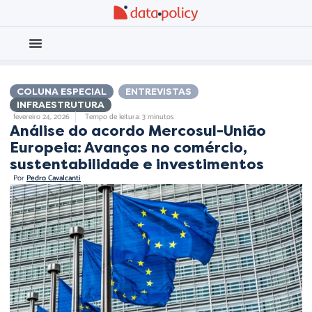
Eleições 2026
Meio Ambiente
COLUNA ESPECIAL
,
ENTREVISTAS
,
INFRAESTRUTURA
fevereiro 24, 2026
Tempo de leitura: 3 minutos
Análise do acordo Mercosul-União
Europeia: Avanços no comércio,
sustentabilidade e investimentos
Por
Pedro Cavalcanti