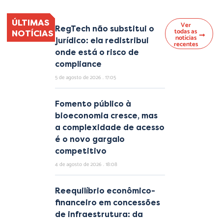
ÚLTIMAS
Ver
RegTech não substitui o
todas as
NOTÍCIAS
notícias
jurídico: ela redistribui
recentes
onde está o risco de
compliance
5 de agosto de 2026
17:05
Fomento público à
bioeconomia cresce, mas
a complexidade de acesso
é o novo gargalo
competitivo
4 de agosto de 2026
18:08
Reequilíbrio econômico-
financeiro em concessões
de infraestrutura: da