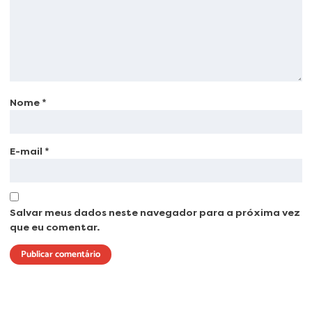
Nome
*
E-mail
*
Salvar meus dados neste navegador para a próxima vez
que eu comentar.
Lorem ipsum dolor sit amet, consectetur adipiscing elit. Ut elit tellus, luctus
nec ullamcorper mattis, pulvinar dapibus leo.