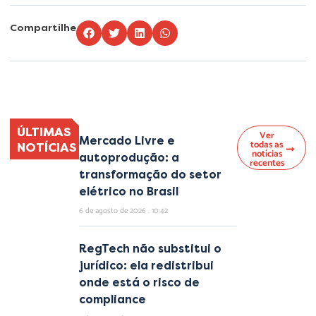
Compartilhe
Lorem ipsum dolor sit amet, consectetur adipiscing elit. Ut elit tellus, luctus
nec ullamcorper mattis, pulvinar dapibus leo.
ÚLTIMAS
Ver
Mercado Livre e
todas as
NOTÍCIAS
notícias
autoprodução: a
recentes
transformação do setor
elétrico no Brasil
6 de agosto de 2026
10:42
RegTech não substitui o
jurídico: ela redistribui
onde está o risco de
compliance