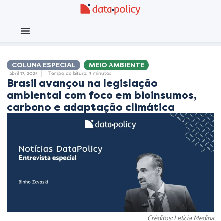
Eleições 2026
Meio Ambiente
COLUNA ESPECIAL
,
MEIO AMBIENTE
abril 17, 2025
Tempo de leitura: 3 minutos
Brasil avançou na legislação
ambiental com foco em bioinsumos,
carbono e adaptação climática
Créditos: Letícia Medina