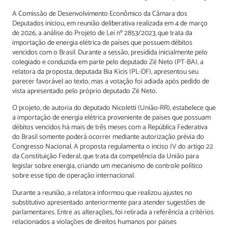
A Comissão de Desenvolvimento Econômico da Câmara dos
Deputados iniciou, em reunião deliberativa realizada em 4 de março
de 2026, a análise do Projeto de Lei nº 2853/2023, que trata da
importação de energia elétrica de países que possuem débitos
vencidos com o Brasil. Durante a sessão, presidida inicialmente pelo
colegiado e conduzida em parte pelo deputado Zé Neto (PT-BA), a
relatora da proposta, deputada Bia Kicis (PL-DF), apresentou seu
parecer favorável ao texto, mas a votação foi adiada após pedido de
vista apresentado pelo próprio deputado Zé Neto.
O projeto, de autoria do deputado Nicoletti (União-RR), estabelece que
a importação de energia elétrica proveniente de países que possuam
débitos vencidos há mais de três meses com a República Federativa
do Brasil somente poderá ocorrer mediante autorização prévia do
Congresso Nacional. A proposta regulamenta o inciso IV do artigo 22
da Constituição Federal, que trata da competência da União para
legislar sobre energia, criando um mecanismo de controle político
sobre esse tipo de operação internacional.
Durante a reunião, a relatora informou que realizou ajustes no
substitutivo apresentado anteriormente para atender sugestões de
parlamentares. Entre as alterações, foi retirada a referência a critérios
relacionados a violações de direitos humanos por países