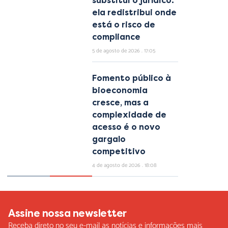
substitui o jurídico:
ela redistribui onde
está o risco de
compliance
5 de agosto de 2026
17:05
Fomento público à
bioeconomia
cresce, mas a
complexidade de
acesso é o novo
gargalo
competitivo
4 de agosto de 2026
18:08
Assine nossa newsletter
Receba direto no seu e-mail as notícias e informações mais