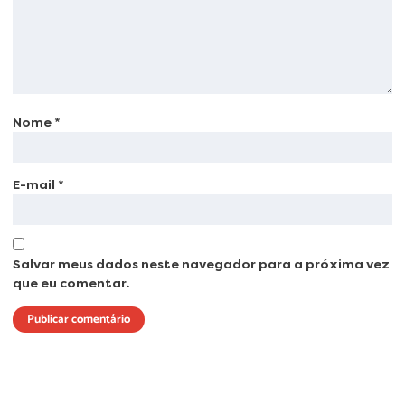
Nome
*
E-mail
*
Salvar meus dados neste navegador para a próxima vez
que eu comentar.
Lorem ipsum dolor sit amet, consectetur adipiscing elit. Ut elit tellus, luctus
nec ullamcorper mattis, pulvinar dapibus leo.