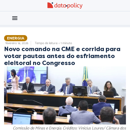
Eleições 2026
Meio Ambiente
ENERGIA
fevereiro 14, 2026
Tempo de leitura: < 1 minuto
Novo comando na CME e corrida para
votar pautas antes do esfriamento
eleitoral no Congresso
Comissão de Minas e Energia. Créditos: Vinícius Loures/ Câmara dos