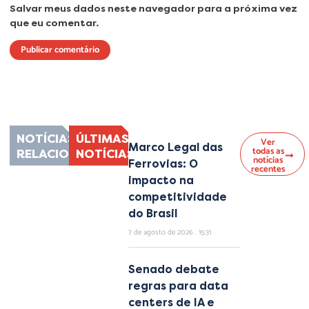
Salvar meus dados neste navegador para a próxima vez
que eu comentar.
Lorem ipsum dolor sit amet, consectetur adipiscing elit. Ut elit tellus, luctus
nec ullamcorper mattis, pulvinar dapibus leo.
NOTÍCIAS
ÚLTIMAS
Ver
Marco Legal das
todas as
RELACIONADAS
NOTÍCIAS
notícias
Ferrovias: O
recentes
impacto na
competitividade
do Brasil
7 de agosto de 2026
15:31
Senado debate
regras para data
centers de IA e