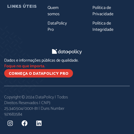
LINKS ÚTEIS
Quem
Política de
somos
Privacidade
DataPolicy
Política de
Pro
Integridade
Dados e informações públicas de qualidade.
Foque no que importa.
CONHEÇA O DATAPOLICY PRO
Copyright © 2024 DataPolicy | Todos
Direitos Reservados | CNPJ:
25.340.504/0001-81 | Duns Number
921683584