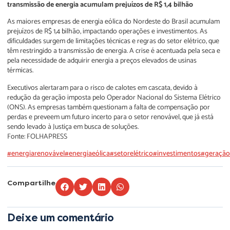
transmissão de energia acumulam prejuízos de R$ 1,4 bilhão
As maiores empresas de energia eólica do Nordeste do Brasil acumulam
prejuízos de R$ 1,4 bilhão, impactando operações e investimentos. As
dificuldades surgem de limitações técnicas e regras do setor elétrico, que
têm restringido a transmissão de energia. A crise é acentuada pela seca e
pela necessidade de adquirir energia a preços elevados de usinas
térmicas.
Executivos alertaram para o risco de calotes em cascata, devido à
redução da geração imposta pelo Operador Nacional do Sistema Elétrico
(ONS). As empresas também questionam a falta de compensação por
perdas e preveem um futuro incerto para o setor renovável, que já está
sendo levado à Justiça em busca de soluções.
Fonte: FOLHAPRESS
#energiarenovável
#energiaeólica
#setorelétrico
#investimentos
#geração
Compartilhe
Deixe um comentário