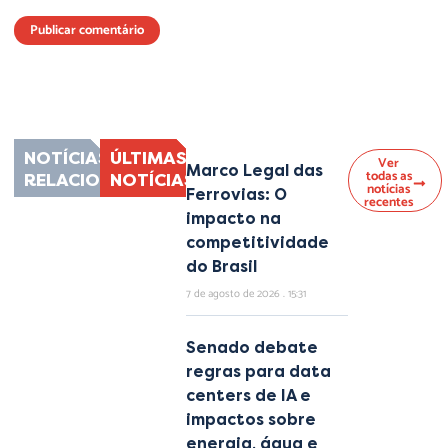
Lorem ipsum dolor sit amet, consectetur adipiscing elit. Ut elit tellus, luctus
nec ullamcorper mattis, pulvinar dapibus leo.
NOTÍCIAS
ÚLTIMAS
Ver
Marco Legal das
todas as
RELACIONADAS
NOTÍCIAS
notícias
Ferrovias: O
recentes
impacto na
competitividade
do Brasil
7 de agosto de 2026
15:31
Senado debate
regras para data
centers de IA e
impactos sobre
energia, água e