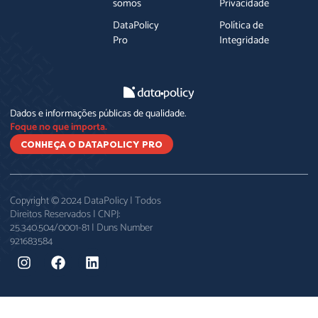
somos
Privacidade
DataPolicy
Política de
Pro
Integridade
Dados e informações públicas de qualidade.
Foque no que importa.
CONHEÇA O DATAPOLICY PRO
Copyright © 2024 DataPolicy | Todos
Direitos Reservados | CNPJ:
25.340.504/0001-81 | Duns Number
921683584