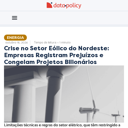
Eleições 2026
Meio Ambiente
ENERGIA
outubro 16, 2024
Tempo de leitura: < 1 minuto
Crise no Setor Eólico do Nordeste:
Empresas Registram Prejuízos e
Congelam Projetos Bilionários
Limitações técnicas e regras do setor elétrico, que têm restringido a