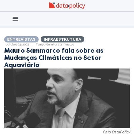
Eleições 2026
Meio Ambiente
ENTREVISTAS
,
INFRAESTRUTURA
outubro 25, 2024
Tempo de leitura: 2 minutos
Mauro Sammarco fala sobre as
Mudanças Climáticas no Setor
Aquaviário
Foto DataPolicy