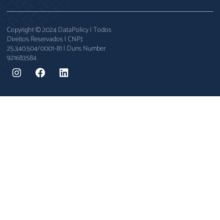
Copyright © 2024 DataPolicy | Todos
Direitos Reservados | CNPJ:
25.340.504/0001-81 | Duns Number
921683584