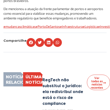
portos brasileiros.
Ele mencionou a atuação da frente parlamentar de portos e aeroportos
como essencial para viabilizar essas mudanças, promovendo um
ambiente regulatório que beneficie empregadores e trabalhadores.
#mudançasclimáticas
#PortoDeSantos
#Infraestrutura
#Logística
#Invest
Compartilhe
Lorem ipsum dolor sit amet, consectetur adipiscing elit. Ut elit tellus, luctus
nec ullamcorper mattis, pulvinar dapibus leo.
NOTÍCIAS
ÚLTIMAS
Ver
RegTech não
todas as
RELACIONADAS
NOTÍCIAS
notícias
substitui o jurídico:
recentes
ela redistribui onde
está o risco de
compliance