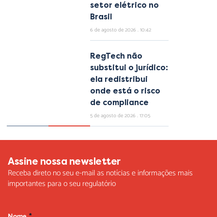
setor elétrico no
Brasil
6 de agosto de 2026
10:42
RegTech não
substitui o jurídico:
ela redistribui
onde está o risco
de compliance
5 de agosto de 2026
17:05
Assine nossa newsletter
Receba direto no seu e-mail as notícias e informações mais
importantes para o seu regulatório
Nome