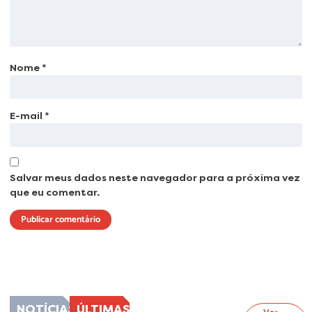
Nome
*
E-mail
*
Salvar meus dados neste navegador para a próxima vez
que eu comentar.
Lorem ipsum dolor sit amet, consectetur adipiscing elit. Ut elit tellus, luctus
nec ullamcorper mattis, pulvinar dapibus leo.
NOTÍCIAS
ÚLTIMAS