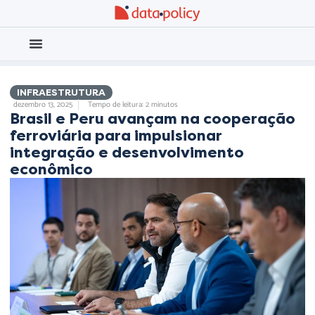
Eleições 2026
Meio Ambiente
INFRAESTRUTURA
dezembro 13, 2025
Tempo de leitura: 2 minutos
Brasil e Peru avançam na cooperação
ferroviária para impulsionar
integração e desenvolvimento
econômico