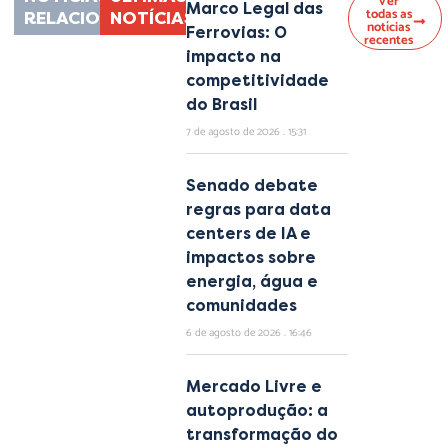
Ver
Marco Legal das
todas as
RELACIONADAS
NOTÍCIAS
notícias
Ferrovias: O
recentes
impacto na
competitividade
do Brasil
7 de agosto de 2026
15:31
Senado debate
regras para data
centers de IA e
impactos sobre
energia, água e
comunidades
6 de agosto de 2026
16:46
Mercado Livre e
autoprodução: a
transformação do