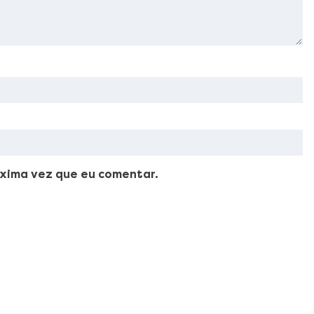
xima vez que eu comentar.
ellus, luctus nec ullamcorper mattis, pulvinar dapibus leo.