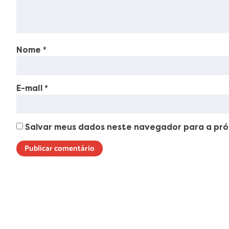
Nome
*
E-mail
*
Salvar meus dados neste navegador para a pró
Lorem ipsum dolor sit amet, consectetur adipiscing elit. Ut elit t