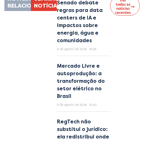
Ver
Senado debate
todas as
RELACIONADAS
NOTÍCIAS
notícias
regras para data
recentes
centers de IA e
impactos sobre
energia, água e
comunidades
6 de agosto de 2026
16:46
Mercado Livre e
autoprodução: a
transformação do
setor elétrico no
Brasil
6 de agosto de 2026
10:42
RegTech não
substitui o jurídico:
ela redistribui onde