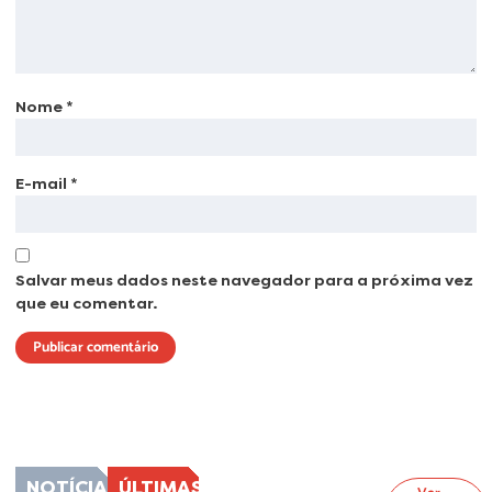
Nome
*
E-mail
*
Salvar meus dados neste navegador para a próxima vez
que eu comentar.
Lorem ipsum dolor sit amet, consectetur adipiscing elit. Ut elit tellus, luctus
nec ullamcorper mattis, pulvinar dapibus leo.
NOTÍCIAS
ÚLTIMAS