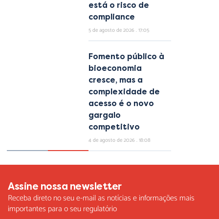
está o risco de
compliance
5 de agosto de 2026
17:05
Fomento público à
bioeconomia
cresce, mas a
complexidade de
acesso é o novo
gargalo
competitivo
4 de agosto de 2026
18:08
Assine nossa newsletter
Receba direto no seu e-mail as notícias e informações mais
importantes para o seu regulatório