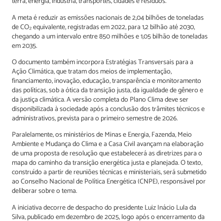
terra, energia, indústria, transportes, cidades e resíduos.
A meta é reduzir as emissões nacionais de 2,04 bilhões de toneladas
de CO₂ equivalente, registradas em 2022, para 1,2 bilhão até 2030,
chegando a um intervalo entre 850 milhões e 1,05 bilhão de toneladas
em 2035.
O documento também incorpora Estratégias Transversais para a
Ação Climática, que tratam dos meios de implementação,
financiamento, inovação, educação, transparência e monitoramento
das políticas, sob a ótica da transição justa, da igualdade de gênero e
da justiça climática. A versão completa do Plano Clima deve ser
disponibilizada à sociedade após a conclusão dos trâmites técnicos e
administrativos, prevista para o primeiro semestre de 2026.
Paralelamente, os ministérios de Minas e Energia, Fazenda, Meio
Ambiente e Mudança do Clima e a Casa Civil avançam na elaboração
de uma proposta de resolução que estabelecerá as diretrizes para o
mapa do caminho da transição energética justa e planejada. O texto,
construído a partir de reuniões técnicas e ministeriais, será submetido
ao Conselho Nacional de Política Energética (CNPE), responsável por
deliberar sobre o tema.
A iniciativa decorre de despacho do presidente Luiz Inácio Lula da
Silva, publicado em dezembro de 2025, logo após o encerramento da