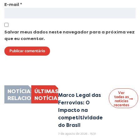
E-mail
*
Salvar meus dados neste navegador para a próxima vez
que eu comentar.
Lorem ipsum dolor sit amet, consectetur adipiscing elit. Ut elit tellus, luctus
nec ullamcorper mattis, pulvinar dapibus leo.
NOTÍCIAS
ÚLTIMAS
Ver
Marco Legal das
todas as
RELACIONADAS
NOTÍCIAS
notícias
Ferrovias: O
recentes
impacto na
competitividade
do Brasil
7 de agosto de 2026
15:31