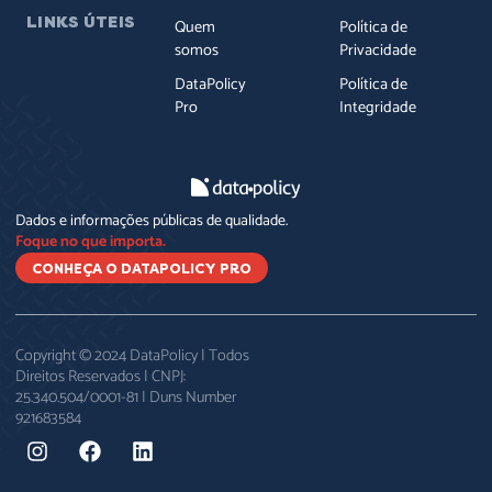
LINKS ÚTEIS
Quem
Política de
somos
Privacidade
DataPolicy
Política de
Pro
Integridade
Dados e informações públicas de qualidade.
Foque no que importa.
CONHEÇA O DATAPOLICY PRO
Copyright © 2024 DataPolicy | Todos
Direitos Reservados | CNPJ:
25.340.504/0001-81 | Duns Number
921683584