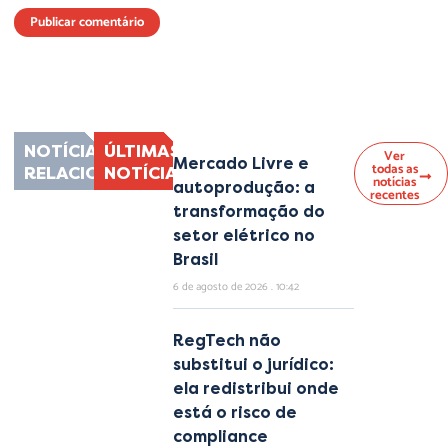
Lorem ipsum dolor sit amet, consectetur adipiscing elit. Ut elit tellus, luctus
nec ullamcorper mattis, pulvinar dapibus leo.
NOTÍCIAS
ÚLTIMAS
Ver
Mercado Livre e
todas as
RELACIONADAS
NOTÍCIAS
notícias
autoprodução: a
recentes
transformação do
setor elétrico no
Brasil
6 de agosto de 2026
10:42
RegTech não
substitui o jurídico:
ela redistribui onde
está o risco de
compliance