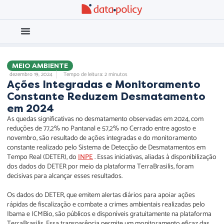
Eleições 2026
Meio Ambiente
MEIO AMBIENTE
dezembro 19, 2024
Tempo de leitura: 2 minutos
Ações Integradas e Monitoramento
Constante Reduzem Desmatamento
em 2024
As quedas significativas no desmatamento observadas em 2024, com
reduções de 77,2% no Pantanal e 57,2% no Cerrado entre agosto e
novembro, são resultado de ações integradas e do monitoramento
constante realizado pelo Sistema de Detecção de Desmatamentos em
Tempo Real (DETER), do
INPE
. Essas iniciativas, aliadas à disponibilização
dos dados do DETER por meio da plataforma TerraBrasilis, foram
decisivas para alcançar esses resultados.
Os dados do DETER, que emitem alertas diários para apoiar ações
rápidas de fiscalização e combate a crimes ambientais realizadas pelo
Ibama e ICMBio, são públicos e disponíveis gratuitamente na plataforma
TerraBrasilis. Essa transparência permite um monitoramento eficaz das