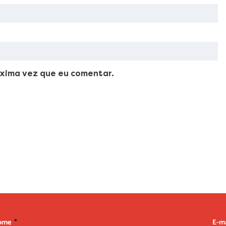
xima vez que eu comentar.
ellus, luctus nec ullamcorper mattis, pulvinar dapibus leo.
ome
E-m