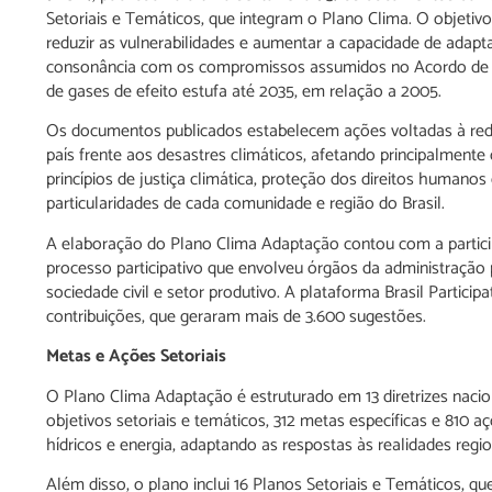
Setoriais e Temáticos, que integram o Plano Clima. O objetivo
reduzir as vulnerabilidades e aumentar a capacidade de adap
consonância com os compromissos assumidos no Acordo de Pa
de gases de efeito estufa até 2035, em relação a 2005.
Os documentos publicados estabelecem ações voltadas à reduç
país frente aos desastres climáticos, afetando principalment
princípios de justiça climática, proteção dos direitos humanos
particularidades de cada comunidade e região do Brasil.
A elaboração do Plano Clima Adaptação contou com a particip
processo participativo que envolveu órgãos da administração p
sociedade civil e setor produtivo. A plataforma Brasil Partici
contribuições, que geraram mais de 3.600 sugestões.
Metas e Ações Setoriais
O Plano Clima Adaptação é estruturado em 13 diretrizes nacion
objetivos setoriais e temáticos, 312 metas específicas e 810 a
hídricos e energia, adaptando as respostas às realidades region
Além disso, o plano inclui 16 Planos Setoriais e Temáticos, qu