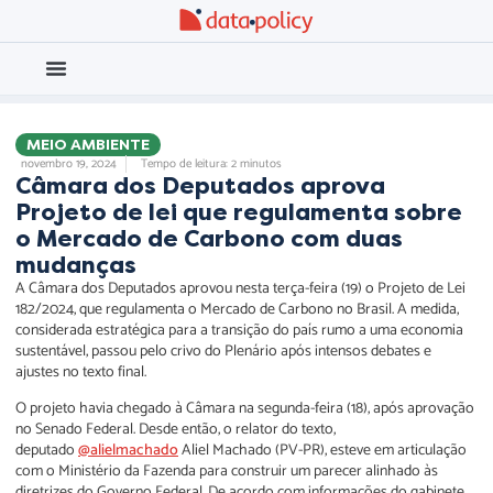
Eleições 2026
Meio Ambiente
MEIO AMBIENTE
novembro 19, 2024
Tempo de leitura: 2 minutos
Câmara dos Deputados aprova
Projeto de lei que regulamenta sobre
o Mercado de Carbono com duas
mudanças
A Câmara dos Deputados aprovou nesta terça-feira (19) o Projeto de Lei
182/2024, que regulamenta o Mercado de Carbono no Brasil. A medida,
considerada estratégica para a transição do país rumo a uma economia
sustentável, passou pelo crivo do Plenário após intensos debates e
ajustes no texto final.
O projeto havia chegado à Câmara na segunda-feira (18), após aprovação
no Senado Federal. Desde então, o relator do texto,
deputado
@alielmachado
Aliel Machado (PV-PR), esteve em articulação
com o Ministério da Fazenda para construir um parecer alinhado às
diretrizes do Governo Federal. De acordo com informações do gabinete