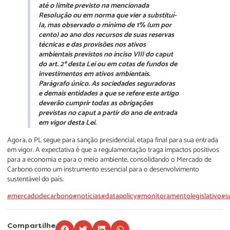
até o limite previsto na mencionada
Resolução ou em norma que vier a substituí-
la, mas observado o mínimo de 1% (um por
cento) ao ano dos recursos de suas reservas
técnicas e das provisões nos ativos
ambientais previstos no inciso VIII do caput
do art. 2º desta Lei ou em cotas de fundos de
investimentos em ativos ambientais.
Parágrafo único. As sociedades seguradoras
e demais entidades a que se refere este artigo
deverão cumprir todas as obrigações
previstas no caput a partir do ano de entrada
em vigor desta Lei.
Agora, o PL segue para sanção presidencial, etapa final para sua entrada
em vigor. A expectativa é que a regulamentação traga impactos positivos
para a economia e para o meio ambiente, consolidando o Mercado de
Carbono como um instrumento essencial para o desenvolvimento
sustentável do país.
#mercadodecarbono
#notícias
#datapolicy
#monitoramentolegislativo
#s
Compartilhe