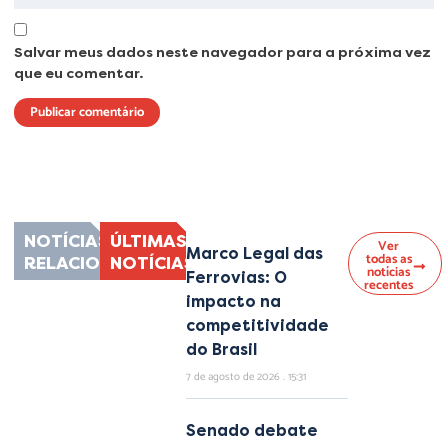
Salvar meus dados neste navegador para a próxima vez
que eu comentar.
Lorem ipsum dolor sit amet, consectetur adipiscing elit. Ut elit tellus, luctus
nec ullamcorper mattis, pulvinar dapibus leo.
NOTÍCIAS
ÚLTIMAS
Ver
Marco Legal das
todas as
RELACIONADAS
NOTÍCIAS
notícias
Ferrovias: O
recentes
impacto na
competitividade
do Brasil
7 de agosto de 2026
15:31
Senado debate