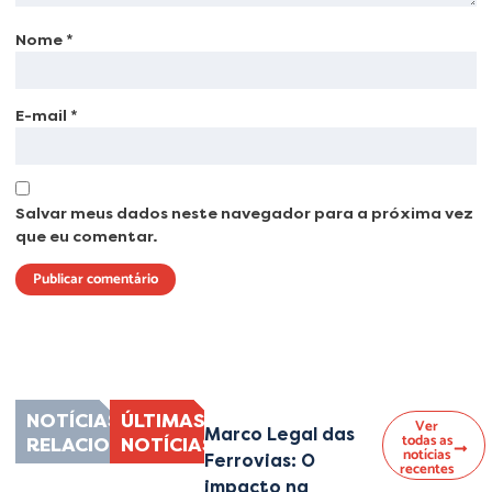
Nome
*
E-mail
*
Salvar meus dados neste navegador para a próxima vez
que eu comentar.
Lorem ipsum dolor sit amet, consectetur adipiscing elit. Ut elit tellus, luctus
nec ullamcorper mattis, pulvinar dapibus leo.
NOTÍCIAS
ÚLTIMAS
Ver
Marco Legal das
todas as
RELACIONADAS
NOTÍCIAS
notícias
Ferrovias: O
recentes
impacto na