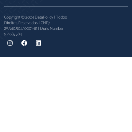
Copyright © 2024 DataPolicy | Todos
Direitos Reservados | CNPJ:
25.340.504/0001-81 | Duns Number
921683584