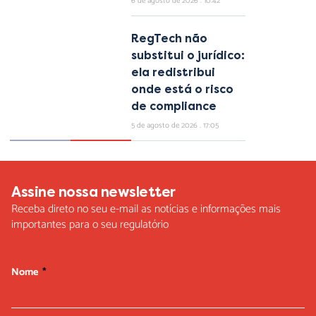
6 de agosto de 2026
10:42
RegTech não
substitui o jurídico:
ela redistribui
onde está o risco
de compliance
5 de agosto de 2026
17:05
Assine nossa newsletter
Receba direto no seu e-mail as notícias e informações mais
importantes para o seu regulatório
Nome