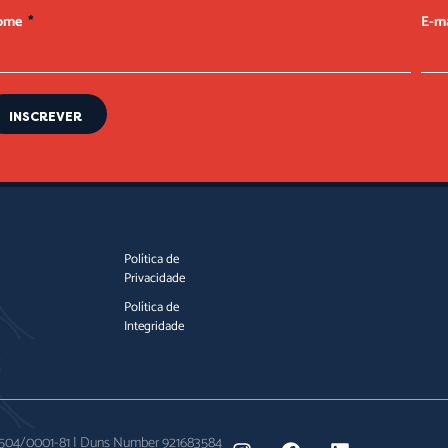
ome
E-m
INSCREVER
Política de
Privacidade
Política de
Integridade
0.504/0001-81 | Duns Number 921683584