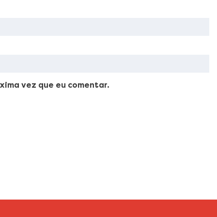
xima vez que eu comentar.
ellus, luctus nec ullamcorper mattis, pulvinar dapibus leo.