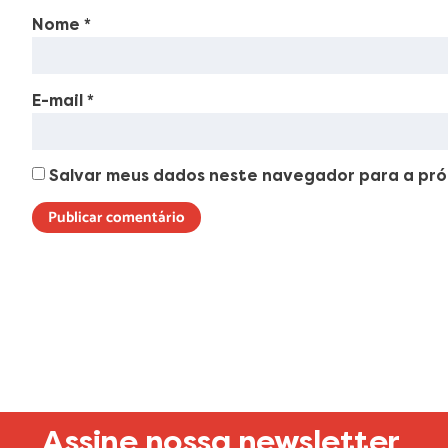
Nome
*
E-mail
*
Salvar meus dados neste navegador para a pró
Lorem ipsum dolor sit amet, consectetur adipiscing elit. Ut elit t
Assine nossa newsletter