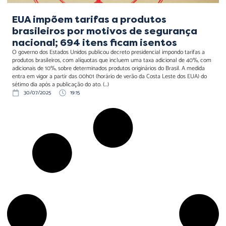
EUA impõem tarifas a produtos
brasileiros por motivos de segurança
nacional; 694 itens ficam isentos
O governo dos Estados Unidos publicou decreto presidencial impondo tarifas a
produtos brasileiros, com alíquotas que incluem uma taxa adicional de 40%, com
adicionais de 10%, sobre determinados produtos originários do Brasil. A medida
entra em vigor a partir das 00h01 (horário de verão da Costa Leste dos EUA) do
sétimo dia após a publicação do ato. (...)
30/07/2025
19:15