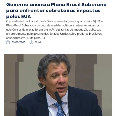
Governo anuncia Plano Brasil Soberano
para enfrentar sobretaxas impostas
pelos EUA
O presidente Luiz Inácio Lula da Silva apresentou, nesta quarta-feira (13/8), o
Plano Brasil Soberano, conjunto de medidas voltado a reduzir os impactos
econômicos da elevação, em até 50%, das tarifas de importação aplicadas
unilateralmente pelo governo dos Estados Unidos sobre produtos brasileiros,
anunciadas em 30 de julho. (...)
13/08/2025
17:44
Comissão Mista debate MP
1.303/2025 com foco em
ajuste fiscal e mudanças
tributárias