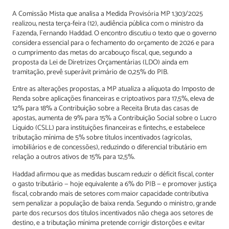
A Comissão Mista que analisa a Medida Provisória MP 1.303/2025
realizou, nesta terça-feira (12), audiência pública com o ministro da
Fazenda, Fernando Haddad. O encontro discutiu o texto que o governo
considera essencial para o fechamento do orçamento de 2026 e para
o cumprimento das metas do arcabouço fiscal, que, segundo a
proposta da Lei de Diretrizes Orçamentárias (LDO) ainda em
tramitação, prevê superávit primário de 0,25% do PIB.
Entre as alterações propostas, a MP atualiza a alíquota do Imposto de
Renda sobre aplicações financeiras e criptoativos para 17,5%, eleva de
12% para 18% a Contribuição sobre a Receita Bruta das casas de
apostas, aumenta de 9% para 15% a Contribuição Social sobre o Lucro
Líquido (CSLL) para instituições financeiras e fintechs, e estabelece
tributação mínima de 5% sobre títulos incentivados (agrícolas,
imobiliários e de concessões), reduzindo o diferencial tributário em
relação a outros ativos de 15% para 12,5%.
Haddad afirmou que as medidas buscam reduzir o déficit fiscal, conter
o gasto tributário — hoje equivalente a 6% do PIB — e promover justiça
fiscal, cobrando mais de setores com maior capacidade contributiva
sem penalizar a população de baixa renda. Segundo o ministro, grande
parte dos recursos dos títulos incentivados não chega aos setores de
destino, e a tributação mínima pretende corrigir distorções e evitar