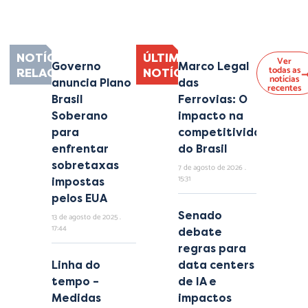
nec ullamcorper mattis, pulvinar dapibus leo.
NOTÍCIAS
ÚLTIMAS
Ver
Governo
Marco Legal
todas as
RELACIONADAS
NOTÍCIAS
notícias
anuncia Plano
das
recentes
Brasil
Ferrovias: O
Soberano
impacto na
para
competitividade
enfrentar
do Brasil
sobretaxas
7 de agosto de 2026
15:31
impostas
pelos EUA
Senado
13 de agosto de 2025
17:44
debate
regras para
Linha do
data centers
tempo –
de IA e
Medidas
impactos