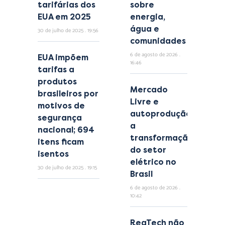
tarifárias dos
sobre
EUA em 2025
energia,
água e
30 de julho de 2025
19:56
comunidades
6 de agosto de 2026
EUA impõem
16:46
tarifas a
produtos
Mercado
brasileiros por
Livre e
motivos de
autoprodução:
segurança
a
nacional; 694
transformação
itens ficam
do setor
isentos
elétrico no
30 de julho de 2025
19:15
Brasil
6 de agosto de 2026
10:42
RegTech não