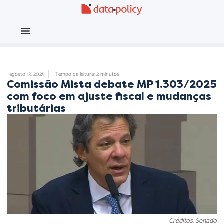
Eleições 2026
Meio Ambiente
UNCATEGORIZED
agosto 13, 2025
Tempo de leitura: 2 minutos
Comissão Mista debate MP 1.303/2025
com foco em ajuste fiscal e mudanças
tributárias
Créditos: Senado