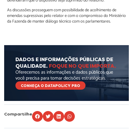
defenderam que o dispositivo seja suprimido do relatório.
As discussões prosseguem com possibilidade de acolhimento de
emendas supressivas pelo relator e com o compromisso do Ministério
da Fazenda de manter diálogo técnico com os parlamentares.
DADOS E INFORMAÇÕES PÚBLICAS DE
QUALIDADE.
FOQUE NO QUE IMPORTA.
Oferecemos as informações e dados públicos que
você precisa para tomar decisões estratégicas.
CONHEÇA O DATAPOLICY PRO
Compartilhe
Lorem ipsum dolor sit amet, consectetur adipiscing elit. Ut elit tellus, luctus