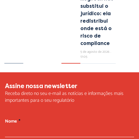
substitui o
jurídico: ela
redistribui
onde está o
risco de
compliance
5 de agosto de 2026
17:05
Assine nossa newsletter
Receba direto no seu e-mail as notícias e informações mais
importantes para o seu regulatório
Nome