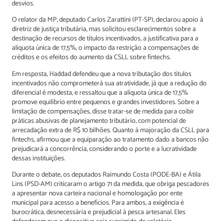
desvios.
O relator da MP, deputado Carlos Zarattini (PT-SP), declarou apoio à
diretriz de justiça tributária, mas solicitou esclarecimentos sobre a
destinação de recursos de títulos incentivados, a justificativa para a
alíquota única de 17,5%, o impacto da restrição a compensações de
créditos e os efeitos do aumento da CSLL sobre fintechs.
Em resposta, Haddad defendeu que a nova tributação dos títulos
incentivados não comprometerá sua atratividade, já que a redução do
diferencial é modesta, e ressaltou que a alíquota única de 17,5%
promove equilíbrio entre pequenos e grandes investidores. Sobre a
limitação de compensações, disse tratar-se de medida para coibir
práticas abusivas de planejamento tributário, com potencial de
arrecadação extra de R$ 10 bilhões. Quanto à majoração da CSLL para
fintechs, afirmou que a equiparação ao tratamento dado a bancos não
prejudicará a concorrência, considerando o porte e a lucratividade
dessas instituições.
Durante o debate, os deputados Raimundo Costa (PODE-BA) e Átila
Lins (PSD-AM) criticaram o artigo 71 da medida, que obriga pescadores
a apresentar nova carteira nacional e homologação por ente
municipal para acesso a benefícios. Para ambos, a exigência é
burocrática, desnecessária e prejudicial à pesca artesanal. Eles