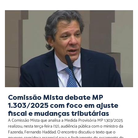
Comissão Mista debate MP 1.303/2025 com foco em ajuste
fiscal e mudanças tributárias
Comissão Mista debate MP
1.303/2025 com foco em ajuste
fiscal e mudanças tributárias
A Comissão Mista que analisa a Medida Provisória MP 1.303/2025
realizou, nesta terça-feira (12), audiência pública com o ministro da
Fazenda, Fernando Haddad. O encontro discutiu o texto que o