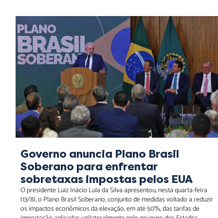
Governo anuncia Plano Brasil Soberano para enfrentar
sobretaxas impostas pelos EUA
Governo anuncia Plano Brasil
Soberano para enfrentar
sobretaxas impostas pelos EUA
O presidente Luiz Inácio Lula da Silva apresentou, nesta quarta-feira
(13/8), o Plano Brasil Soberano, conjunto de medidas voltado a reduzir
os impactos econômicos da elevação, em até 50%, das tarifas de