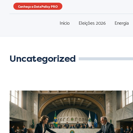
Conheça o DataPolicy PRO
Início
Eleições 2026
Energia
Uncategorized
O Xadrez Regulatório: Como a política molda setores e
define o futuro das Relações Institucionais e
Governamentais