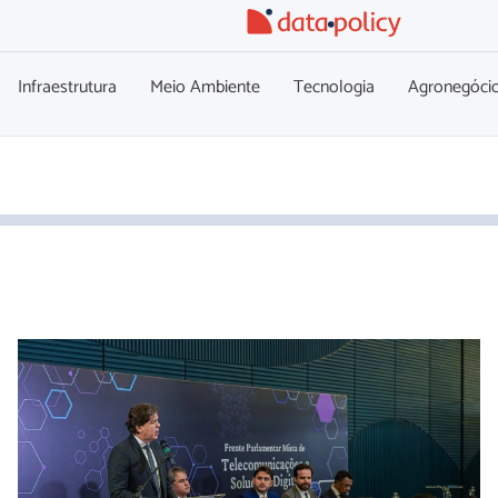
Infraestrutura
Meio Ambiente
Tecnologia
Agronegóci
Lançamento da Frente Parlamentar Mista de
Telecomunicações e Soluções Digitais reúne autoridades do
Congresso e do setor