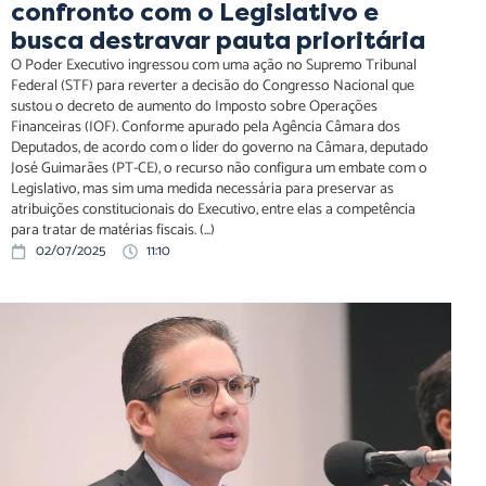
confronto com o Legislativo e
busca destravar pauta prioritária
O Poder Executivo ingressou com uma ação no Supremo Tribunal
Federal (STF) para reverter a decisão do Congresso Nacional que
sustou o decreto de aumento do Imposto sobre Operações
Financeiras (IOF). Conforme apurado pela Agência Câmara dos
Deputados, de acordo com o líder do governo na Câmara, deputado
José Guimarães (PT-CE), o recurso não configura um embate com o
Legislativo, mas sim uma medida necessária para preservar as
atribuições constitucionais do Executivo, entre elas a competência
para tratar de matérias fiscais. (...)
02/07/2025
11:10
Hugo Motta define relatores para três importantes
propostas legislativas