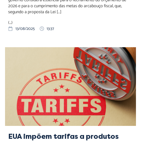
governo considera essencial para o fechamento do orçamento de
2026 e para o cumprimento das metas do arcabouço fiscal, que,
segundo a proposta da Lei […]
(...)
13/08/2025
13:37
EUA impõem tarifas a produtos brasileiros por motivos de
segurança nacional; 694 itens ficam isentos
EUA impõem tarifas a produtos