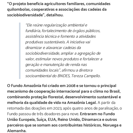
“O projeto beneficia agricultores familiares, comunidades
quilombolas, cooperativas e associações das cadeias da
sociobiodiversidade”, detalhou.
“Ele reúne regularização ambiental e
fundiária, fortalecimento de órgãos públicos,
assistência técnica e fomento a atividades
produtivas sustentáveis. A iniciativa vai
dinamizar e alavancar cadeias da
sociobiodiversidade, ampliar a agregação de
valor, estimular novos produtos e fortalecer a
geração e manutenção de renda nas
comunidades locais”, afirmou a diretora
socioambiental do BNDES, Tereza Campello.
O Fundo Amazônia foi criado em 2008 e se tornou o principal
mecanismo de cooperação internacional para o clima no Brasil,
combinando proteção florestal, desenvolvimento sustentável e
melhoria da qualidade de vida na Amazônia Legal.
A partir da
retomada das doações em 2023, após quatro anos de paralisação, o
Fundo passou de três doadores para nove.
Entraram no Fundo
União Europeia, Suíça, EUA, Reino Unido, Dinamarca e outros
parceiros que se somam aos contribuintes históricos, Noruega e
Alemanha.