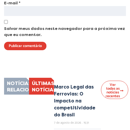
E-mail
*
Salvar meus dados neste navegador para a próxima vez
que eu comentar.
Lorem ipsum dolor sit amet, consectetur adipiscing elit. Ut elit tellus, luctus
nec ullamcorper mattis, pulvinar dapibus leo.
NOTÍCIAS
ÚLTIMAS
Ver
Marco Legal das
todas as
RELACIONADAS
NOTÍCIAS
notícias
Ferrovias: O
recentes
impacto na
competitividade
do Brasil
7 de agosto de 2026
15:31