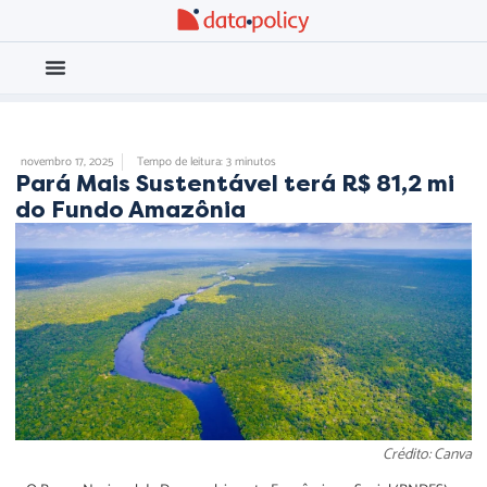
Eleições 2026
Meio Ambiente
UNCATEGORIZED
novembro 17, 2025
Tempo de leitura: 3 minutos
Pará Mais Sustentável terá R$ 81,2 mi
do Fundo Amazônia
Crédito: Canva