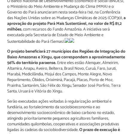
O Banco Nacional de Desenvolvimento Econômico e Social (BNDES),
o Ministério do Meio Ambiente e Mudança do Clima (MMA) e o
Governo do Pará anunciaram nesta sexta-feira (14), na Conferência
das Nações Unidas sobre as Mudanças Climáticas de 2025 (COP30),
a
aprovação do projeto Pará Mais Sustentável, no valor de R$ 81,2
milhões
, com recursos do Fundo Amazônia. A iniciativa será
executada pela Secretaria de Estado de Meio Ambiente e
Sustentabilidade do Pará (Semas).
O projeto beneficiará 27 municípios das Regiões de Integração do
Baixo Amazonas e Xingu, que correspondem a aproximadamente
56% do território paraense.
Entre eles estão Alenquer, Almeirim,
Altamira, Anapu, Aveiro, Belterra, Brasil Novo, Curuá, Faro, Juruti,
Marabá, Medicilândia, Mojuí dos Campos, Monte Alegre, Novo
Repartimento, Óbidos, Oriximiná, Pacajá, Placas, Porto de Moz,
Prainha, Santarém, São Félix do Xingu, Senador José Porfírio, Terra
Santa, Uruará e Vitória do Xingu.
Serão executadas ações voltadas à regularização ambiental e
fundiária, ao fortalecimento da sociobioeconomia e ao
desenvolvimento socioeconômico de baixo carbono no estado,
atingindo prioritariamente pequenos agricultores familiares,
comunidades quilombolas, cooperativas e associações produtivas
ligadas às cadeias da sociobiodiversidade.
O prazo de execução é