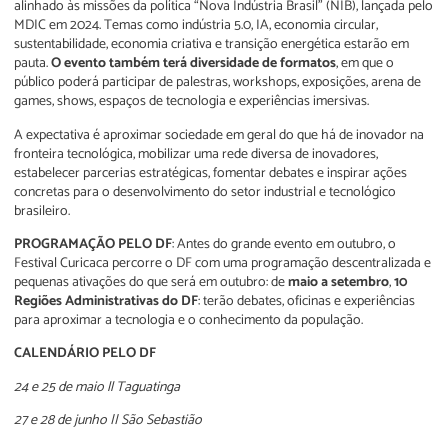
alinhado às missões da política “Nova Indústria Brasil” (NIB), lançada pelo
MDIC em 2024. Temas como indústria 5.0, IA, economia circular,
sustentabilidade, economia criativa e transição energética estarão em
pauta.
O evento também
terá diversidade de formatos
, em que o
público poderá participar de palestras, workshops, exposições, arena de
games, shows, espaços de tecnologia e experiências imersivas.
A expectativa é aproximar sociedade em geral do que há de inovador na
fronteira tecnológica, mobilizar uma rede diversa de inovadores,
estabelecer parcerias estratégicas, fomentar debates e inspirar ações
concretas para o desenvolvimento do setor industrial e tecnológico
brasileiro.
PROGRAMAÇÃO PELO DF
: Antes do grande evento em outubro, o
Festival Curicaca percorre o DF com uma programação descentralizada e
pequenas ativações do que será em outubro: de
maio a setembro
,
10
Regiões Administrativas do DF
: terão debates, oficinas e experiências
para aproximar a tecnologia e o conhecimento da população.
CALENDÁRIO PELO DF
24 e 25 de maio ll Taguatinga
27 e 28 de junho || São Sebastião