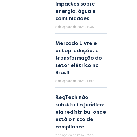
impactos sobre
energia, água e
comunidades
6 de agosto de 2026
16:46
Mercado Livre e
autoprodução: a
transformação do
setor elétrico no
Brasil
6 de agosto de 2026
10:42
RegTech não
substitui o jurídico:
ela redistribui onde
está o risco de
compliance
5 de agosto de 2026
17:05