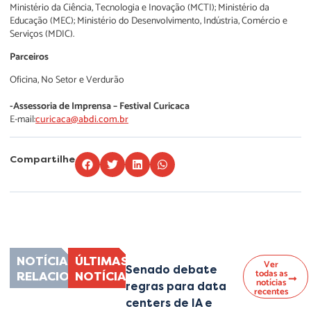
Ministério da Ciência, Tecnologia e Inovação (MCTI); Ministério da
Educação (MEC); Ministério do Desenvolvimento, Indústria, Comércio e
Serviços (MDIC).
Parceiros
Oficina, No Setor e Verdurão
-Assessoria de Imprensa – Festival Curicaca
E-mail:
curicaca@abdi.com.br
Compartilhe
Lorem ipsum dolor sit amet, consectetur adipiscing elit. Ut elit tellus, luctus
nec ullamcorper mattis, pulvinar dapibus leo.
NOTÍCIAS
ÚLTIMAS
Ver
Senado debate
todas as
RELACIONADAS
NOTÍCIAS
notícias
regras para data
recentes
centers de IA e