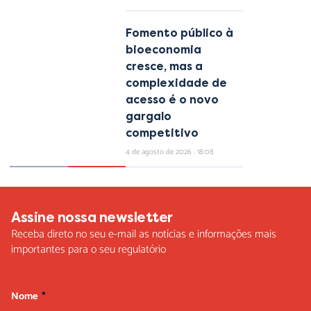
Fomento público à
bioeconomia
cresce, mas a
complexidade de
acesso é o novo
gargalo
competitivo
4 de agosto de 2026
18:08
Assine nossa newsletter
Receba direto no seu e-mail as notícias e informações mais
importantes para o seu regulatório
Nome