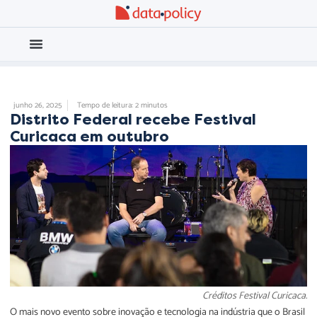
Eleições 2026
Meio Ambiente
UNCATEGORIZED
junho 26, 2025
Tempo de leitura: 2 minutos
Distrito Federal recebe Festival
Curicaca em outubro
Créditos Festival Curicaca.
O mais novo evento sobre inovação e tecnologia na indústria que o Brasil