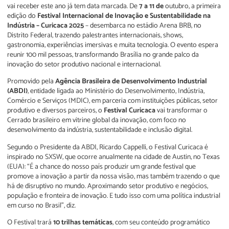
vai receber este ano já tem data marcada. De
7 a 11 de
outubro, a primeira
edição do
Festival Internacional de Inovação e Sustentabilidade na
Indústria – Curicaca 2025
– desembarca no estádio Arena BRB, no
Distrito Federal, trazendo palestrantes internacionais, shows,
gastronomia, experiências imersivas e muita tecnologia. O evento espera
reunir 100 mil pessoas, transformando Brasília no grande palco da
inovação do setor produtivo nacional e internacional.
Promovido pela
Agência Brasileira de Desenvolvimento Industrial
(ABDI)
, entidade ligada ao Ministério do Desenvolvimento, Indústria,
Comércio e Serviços (MDIC), em parceria com instituições públicas, setor
produtivo e diversos parceiros, o
Festival Curicaca
vai transformar o
Cerrado brasileiro em vitrine global da inovação, com foco no
desenvolvimento da indústria, sustentabilidade e inclusão digital.
Segundo o Presidente da ABDI, Ricardo Cappelli, o Festival Curicaca é
inspirado no SXSW, que ocorre anualmente na cidade de Austin, no Texas
(EUA): “É a chance do nosso país produzir um grande festival que
promove a inovação a partir da nossa visão, mas também trazendo o que
há de disruptivo no mundo. Aproximando setor produtivo e negócios,
população e fronteira de inovação. E tudo isso com uma política industrial
em curso no Brasil”, diz.
O Festival trará
10 trilhas temáticas
, com seu conteúdo programático