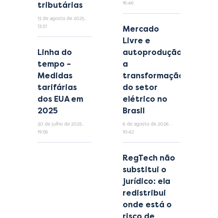
16:46
tributárias
13 de agosto de 2025
13:37
Mercado
Livre e
Linha do
autoprodução:
tempo –
a
Medidas
transformação
tarifárias
do setor
dos EUA em
elétrico no
2025
Brasil
30 de julho de 2025
6 de agosto de 2026
19:56
10:42
RegTech não
substitui o
jurídico: ela
redistribui
onde está o
risco de