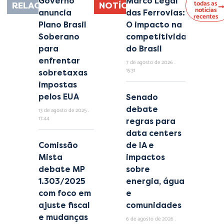
Governo
Marco Legal
todas as
RELACIONADAS
NOTÍCIAS
notícias
anuncia
das Ferrovias:
recentes
Plano Brasil
O impacto na
Soberano
competitividade
para
do Brasil
enfrentar
7 de agosto de 2026
15:31
sobretaxas
impostas
pelos EUA
Senado
debate
13 de agosto de 2025
17:44
regras para
data centers
Comissão
de IA e
Mista
impactos
debate MP
sobre
1.303/2025
energia, água
com foco em
e
ajuste fiscal
comunidades
e mudanças
6 de agosto de 2026