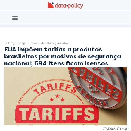
Eleições 2026
Meio Ambiente
UNCATEGORIZED
julho 30, 2025
Tempo de leitura: 3 minutos
EUA impõem tarifas a produtos
brasileiros por motivos de segurança
nacional; 694 itens ficam isentos
Crédito: Canva