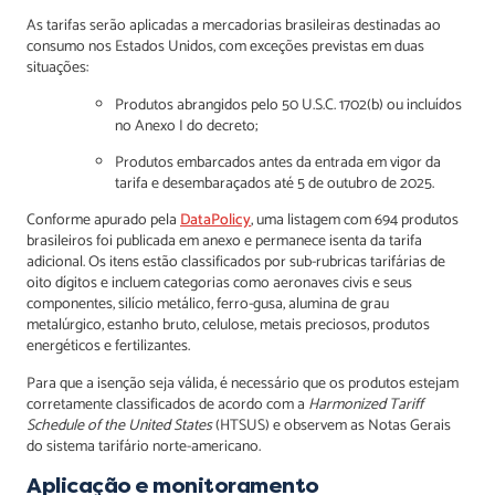
As tarifas serão aplicadas a mercadorias brasileiras destinadas ao
consumo nos Estados Unidos, com exceções previstas em duas
situações:
Produtos abrangidos pelo 50 U.S.C. 1702(b) ou incluídos
no Anexo I do decreto;
Produtos embarcados antes da entrada em vigor da
tarifa e desembaraçados até 5 de outubro de 2025.
Conforme apurado pela
DataPolicy
, uma listagem com 694 produtos
brasileiros foi publicada em anexo e permanece isenta da tarifa
adicional. Os itens estão classificados por sub-rubricas tarifárias de
oito dígitos e incluem categorias como aeronaves civis e seus
componentes, silício metálico, ferro-gusa, alumina de grau
metalúrgico, estanho bruto, celulose, metais preciosos, produtos
energéticos e fertilizantes.
Para que a isenção seja válida, é necessário que os produtos estejam
corretamente classificados de acordo com a
Harmonized Tariff
Schedule of the United States
(HTSUS) e observem as Notas Gerais
do sistema tarifário norte-americano.
Aplicação e monitoramento