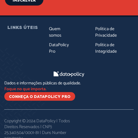
INSCREVER
LINKS ÚTEIS
Quem
Política de
somos
Privacidade
DataPolicy
Política de
Pro
Integridade
Dados e informações públicas de qualidade.
Foque no que importa.
CONHEÇA O DATAPOLICY PRO
Copyright © 2024 DataPolicy | Todos
Direitos Reservados | CNPJ:
25.340.504/0001-81 | Duns Number