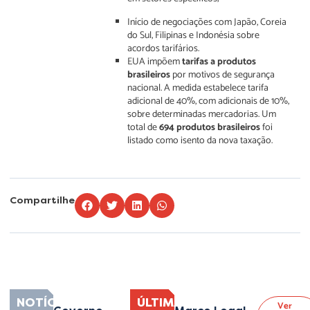
Início de negociações com Japão, Coreia
do Sul, Filipinas e Indonésia sobre
acordos tarifários.
EUA impõem
tarifas a produtos
brasileiros
por motivos de segurança
nacional. A medida estabelece tarifa
adicional de 40%, com adicionais de 10%,
sobre determinadas mercadorias. Um
total de
694 produtos brasileiros
foi
listado como isento da nova taxação.
Compartilhe
Lorem ipsum dolor sit amet, consectetur adipiscing elit. Ut elit tellus, luctus
nec ullamcorper mattis, pulvinar dapibus leo.
NOTÍCIAS
ÚLTIMAS
Ver