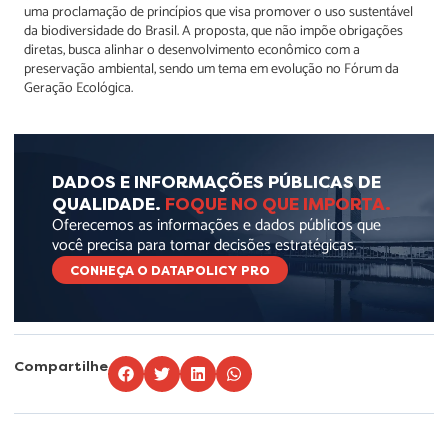
uma proclamação de princípios que visa promover o uso sustentável
da biodiversidade do Brasil. A proposta, que não impõe obrigações
diretas, busca alinhar o desenvolvimento econômico com a
preservação ambiental, sendo um tema em evolução no Fórum da
Geração Ecológica.
DADOS E INFORMAÇÕES PÚBLICAS DE
QUALIDADE.
FOQUE NO QUE IMPORTA.
Oferecemos as informações e dados públicos que
você precisa para tomar decisões estratégicas.
CONHEÇA O DATAPOLICY PRO
Compartilhe
Lorem ipsum dolor sit amet, consectetur adipiscing elit. Ut elit tellus, luctus
nec ullamcorper mattis, pulvinar dapibus leo.