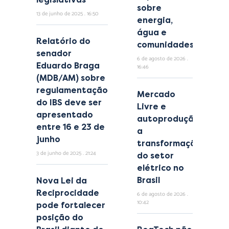
sobre
13 de junho de 2025
16:50
energia,
água e
Relatório do
comunidades
senador
6 de agosto de 2026
Eduardo Braga
16:46
(MDB/AM) sobre
regulamentação
Mercado
do IBS deve ser
Livre e
apresentado
autoprodução:
entre 16 e 23 de
a
junho
transformação
3 de junho de 2025
21:24
do setor
elétrico no
Brasil
Nova Lei da
Reciprocidade
6 de agosto de 2026
10:42
pode fortalecer
posição do