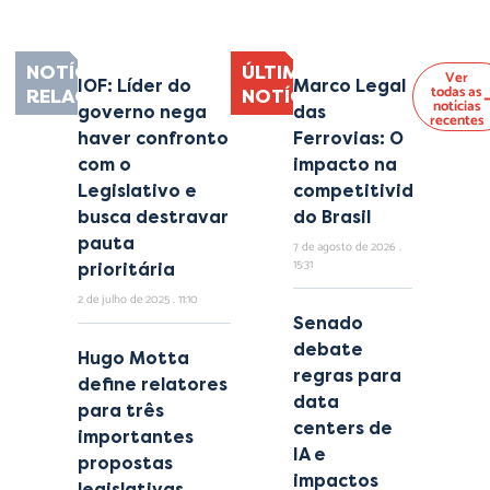
NOTÍCIAS
ÚLTIMAS
Ver
IOF: Líder do
Marco Legal
todas as
RELACIONADAS
NOTÍCIAS
notícias
governo nega
das
recentes
haver confronto
Ferrovias: O
com o
impacto na
Legislativo e
competitividade
busca destravar
do Brasil
pauta
7 de agosto de 2026
15:31
prioritária
2 de julho de 2025
11:10
Senado
debate
Hugo Motta
regras para
define relatores
data
para três
centers de
importantes
IA e
propostas
impactos
legislativas