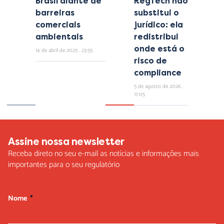
Brasil diante de
RegTech não
barreiras
substitui o
comerciais
jurídico: ela
ambientais
redistribui
onde está o
14 de abril de 2025
23:55
risco de
compliance
5 de agosto de 2026
17:05
Assine nossa newsletter
Receba direto no seu e-mail as notícias e informações mais
importantes para o seu regulatório
Nome