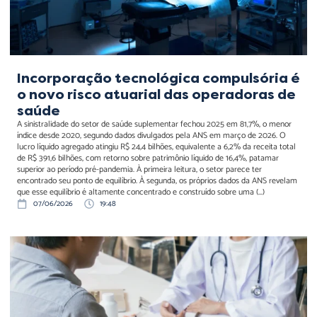
Incorporação tecnológica compulsória é
o novo risco atuarial das operadoras de
saúde
A sinistralidade do setor de saúde suplementar fechou 2025 em 81,7%, o menor
índice desde 2020, segundo dados divulgados pela ANS em março de 2026. O
lucro líquido agregado atingiu R$ 24,4 bilhões, equivalente a 6,2% da receita total
de R$ 391,6 bilhões, com retorno sobre patrimônio líquido de 16,4%, patamar
superior ao período pré-pandemia. À primeira leitura, o setor parece ter
encontrado seu ponto de equilíbrio. À segunda, os próprios dados da ANS revelam
que esse equilíbrio é altamente concentrado e construído sobre uma (...)
07/06/2026
19:48
Sem protocolo de
supervisão, IA diagnóstica
vira passivo jurídico