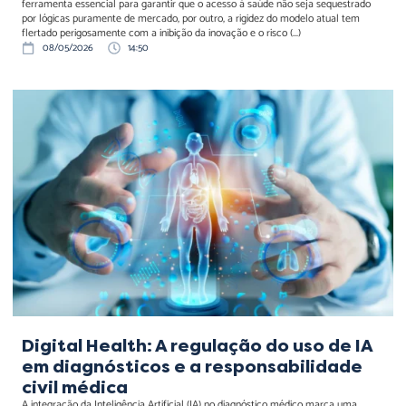
ferramenta essencial para garantir que o acesso à saúde não seja sequestrado
por lógicas puramente de mercado, por outro, a rigidez do modelo atual tem
flertado perigosamente com a inibição da inovação e o risco (...)
08/05/2026
14:50
Digital Health: A regulação
do uso de IA em
diagnósticos e a
responsabilidade civil
médica
Digital Health: A regulação do uso de IA
em diagnósticos e a responsabilidade
civil médica
A integração da Inteligência Artificial (IA) no diagnóstico médico marca uma