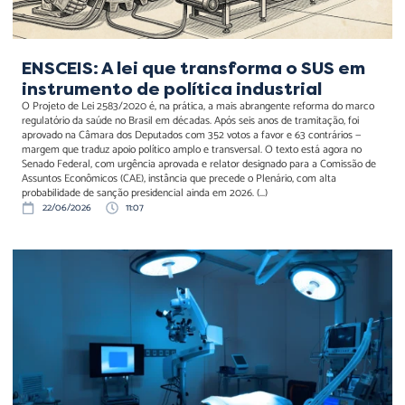
ENSCEIS: A lei que transforma o SUS em
instrumento de política industrial
O Projeto de Lei 2583/2020 é, na prática, a mais abrangente reforma do marco
regulatório da saúde no Brasil em décadas. Após seis anos de tramitação, foi
aprovado na Câmara dos Deputados com 352 votos a favor e 63 contrários —
margem que traduz apoio político amplo e transversal. O texto está agora no
Senado Federal, com urgência aprovada e relator designado para a Comissão de
Assuntos Econômicos (CAE), instância que precede o Plenário, com alta
probabilidade de sanção presidencial ainda em 2026. (...)
22/06/2026
11:07
Incorporação tecnológica
compulsória é o novo risco
atuarial das operadoras de
saúde