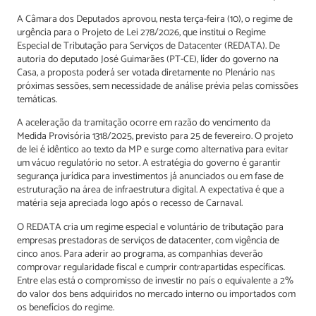
A Câmara dos Deputados aprovou, nesta terça-feira (10), o regime de
urgência para o Projeto de Lei 278/2026, que institui o Regime
Especial de Tributação para Serviços de Datacenter (REDATA). De
autoria do deputado José Guimarães (PT-CE), líder do governo na
Casa, a proposta poderá ser votada diretamente no Plenário nas
próximas sessões, sem necessidade de análise prévia pelas comissões
temáticas.
A aceleração da tramitação ocorre em razão do vencimento da
Medida Provisória 1318/2025, previsto para 25 de fevereiro. O projeto
de lei é idêntico ao texto da MP e surge como alternativa para evitar
um vácuo regulatório no setor. A estratégia do governo é garantir
segurança jurídica para investimentos já anunciados ou em fase de
estruturação na área de infraestrutura digital. A expectativa é que a
matéria seja apreciada logo após o recesso de Carnaval.
O REDATA cria um regime especial e voluntário de tributação para
empresas prestadoras de serviços de datacenter, com vigência de
cinco anos. Para aderir ao programa, as companhias deverão
comprovar regularidade fiscal e cumprir contrapartidas específicas.
Entre elas está o compromisso de investir no país o equivalente a 2%
do valor dos bens adquiridos no mercado interno ou importados com
os benefícios do regime.