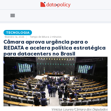
Eleições 2026
Meio Ambiente
TECNOLOGIA
fevereiro 14, 2026
Tempo de leitura: 2 minutos
Câmara aprova urgência para o
REDATA e acelera política estratégica
para datacenters no Brasil
Vinicius Loures/Câmara dos Deputados