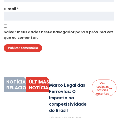
E-mail
*
Salvar meus dados neste navegador para a próxima vez
que eu comentar.
Lorem ipsum dolor sit amet, consectetur adipiscing elit. Ut elit tellus, luctus
nec ullamcorper mattis, pulvinar dapibus leo.
NOTÍCIAS
ÚLTIMAS
Ver
Marco Legal das
todas as
RELACIONADAS
NOTÍCIAS
notícias
Ferrovias: O
recentes
impacto na
competitividade
do Brasil
7 de agosto de 2026
15:31