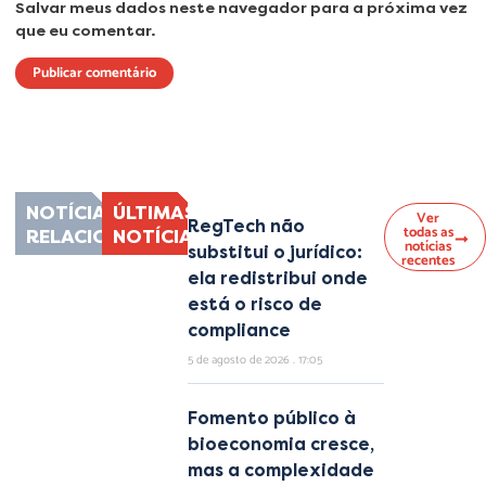
Salvar meus dados neste navegador para a próxima vez
que eu comentar.
Lorem ipsum dolor sit amet, consectetur adipiscing elit. Ut elit tellus, luctus
nec ullamcorper mattis, pulvinar dapibus leo.
NOTÍCIAS
ÚLTIMAS
Ver
RegTech não
todas as
RELACIONADAS
NOTÍCIAS
notícias
substitui o jurídico:
recentes
ela redistribui onde
está o risco de
compliance
5 de agosto de 2026
17:05
Fomento público à
bioeconomia cresce,
mas a complexidade