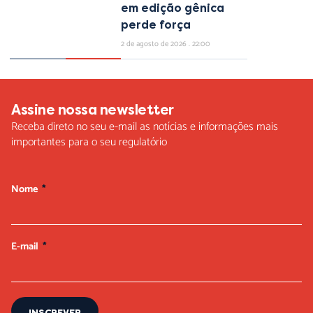
em edição gênica
perde força
2 de agosto de 2026
22:00
Assine nossa newsletter
Receba direto no seu e-mail as notícias e informações mais
importantes para o seu regulatório
Nome
E-mail
INSCREVER