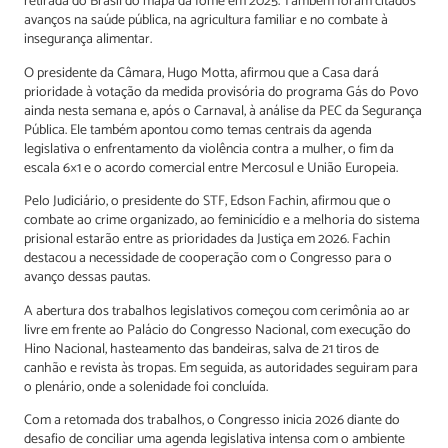
retirada do Brasil do mapa da fome em 2025. Também foram citados
avanços na saúde pública, na agricultura familiar e no combate à
insegurança alimentar.
O presidente da Câmara, Hugo Motta, afirmou que a Casa dará
prioridade à votação da medida provisória do programa Gás do Povo
ainda nesta semana e, após o Carnaval, à análise da PEC da Segurança
Pública. Ele também apontou como temas centrais da agenda
legislativa o enfrentamento da violência contra a mulher, o fim da
escala 6×1 e o acordo comercial entre Mercosul e União Europeia.
Pelo Judiciário, o presidente do STF, Edson Fachin, afirmou que o
combate ao crime organizado, ao feminicídio e a melhoria do sistema
prisional estarão entre as prioridades da Justiça em 2026. Fachin
destacou a necessidade de cooperação com o Congresso para o
avanço dessas pautas.
A abertura dos trabalhos legislativos começou com cerimônia ao ar
livre em frente ao Palácio do Congresso Nacional, com execução do
Hino Nacional, hasteamento das bandeiras, salva de 21 tiros de
canhão e revista às tropas. Em seguida, as autoridades seguiram para
o plenário, onde a solenidade foi concluída.
Com a retomada dos trabalhos, o Congresso inicia 2026 diante do
desafio de conciliar uma agenda legislativa intensa com o ambiente