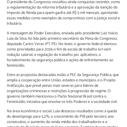
O presidente do Congresso ressaltou ainda conquistas recentes, como
a regulamentação da reforma tributária e a aprovação da isenção do
Imposto de Renda para quem ganha até R$ 5 mil mensais, apontando
essas medidas como exemplos de compromisso com a justiça social e
tributária.
A mensagem do Poder Executivo, enviada pelo presidente Luiz Inácio
Lula da Silva, foi lida pelo primeiro-secretário da Mesa do Congresso,
deputado Carlos Veras (PT-PE). No texto, o governo federal elencou
como prioridades para 2026 o fim da escala de trabalho 6×1 sem
redução salarial, a regulação do trabalho por aplicativos, o
fortalecimento da segurança pública e ações de enfrentamento ao
feminicídio.
Entre as propostas destacadas estão a PEC da Segurança Pública, que
amplia a cooperação entre União, estados e municípios, e o Projeto
Antifacção, que prevê penas mais severas para líderes de
organizações criminosas e restrições à progressão de regime. O
governo também mencionou o Pacto Nacional Brasil contra o
Feminicídio, iniciativa que envolve os três Poderes e a sociedade civil.
Na área econômica e social, Lula destacou resultados como a queda
do desemprego para 5,2%, o crescimento do PIB pelo terceiro ano
consecutivo, o aumento da renda média dos trabalhadores e a