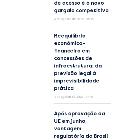
de acesso é o novo
gargalo competitivo
4 de agosto de 2026
18:08
Reequilíbrio
econômico-
financeiro em
concessões de
infraestrutura: da
previsão legal à
imprevisibilidade
prática
3 de agosto de 2026
19:58
Após aprovação da
UE em junho,
vantagem
regulatória do Brasil