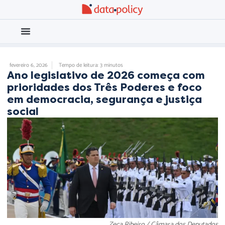
Eleições 2026
Meio Ambiente
fevereiro 6, 2026
Tempo de leitura: 3 minutos
Ano legislativo de 2026 começa com
prioridades dos Três Poderes e foco
em democracia, segurança e justiça
social
Zeca Ribeiro / Câmara dos Deputados