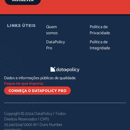
LINKS ÚTEIS
Quem
Política de
somos
Privacidade
DataPolicy
Política de
Pro
Integridade
Dados e informações públicas de qualidade.
Foque no que importa.
CONHEÇA O DATAPOLICY PRO
Copyright © 2024 DataPolicy | Todos
Direitos Reservados | CNPJ:
25.340.504/0001-81 | Duns Number