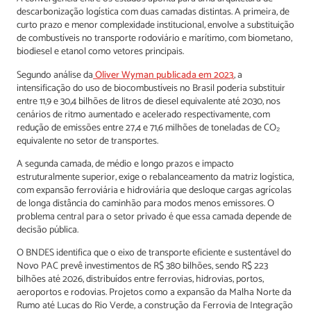
descarbonização logística com duas camadas distintas. A primeira, de
curto prazo e menor complexidade institucional, envolve a substituição
de combustíveis no transporte rodoviário e marítimo, com biometano,
biodiesel e etanol como vetores principais.
Segundo análise da
Oliver Wyman publicada em 2023
, a
intensificação do uso de biocombustíveis no Brasil poderia substituir
entre 11,9 e 30,4 bilhões de litros de diesel equivalente até 2030, nos
cenários de ritmo aumentado e acelerado respectivamente, com
redução de emissões entre 27,4 e 71,6 milhões de toneladas de CO₂
equivalente no setor de transportes.
A segunda camada, de médio e longo prazos e impacto
estruturalmente superior, exige o rebalanceamento da matriz logística,
com expansão ferroviária e hidroviária que desloque cargas agrícolas
de longa distância do caminhão para modos menos emissores. O
problema central para o setor privado é que essa camada depende de
decisão pública.
O BNDES identifica que o eixo de transporte eficiente e sustentável do
Novo PAC prevê investimentos de R$ 380 bilhões, sendo R$ 223
bilhões até 2026, distribuídos entre ferrovias, hidrovias, portos,
aeroportos e rodovias. Projetos como a expansão da Malha Norte da
Rumo até Lucas do Rio Verde, a construção da Ferrovia de Integração