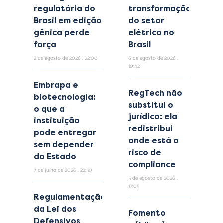
regulatória do
transformação
Brasil em edição
do setor
gênica perde
elétrico no
força
Brasil
2 de agosto de 2026
22:00
6 de agosto de 2026
10:42
Embrapa e
RegTech não
biotecnologia:
substitui o
o que a
jurídico: ela
instituição
redistribui
pode entregar
onde está o
sem depender
risco de
do Estado
compliance
7 de julho de 2026
22:50
5 de agosto de 2026
17:05
Regulamentação
da Lei dos
Fomento
Defensivos