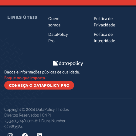
LINKS ÚTEIS
Quem
Política de
somos
Privacidade
DataPolicy
Política de
Pro
Integridade
Dados e informações públicas de qualidade.
Foque no que importa.
CONHEÇA O DATAPOLICY PRO
Copyright © 2024 DataPolicy | Todos
Direitos Reservados | CNPJ:
25.340.504/0001-81 | Duns Number
921683584