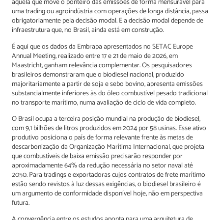
aquela que move o ponteiro das emissões de forma mensurável para
uma trading ou agroindústria com operações de longa distância, passa
obrigatoriamente pela decisão modal. E a decisão modal depende de
infraestrutura que, no Brasil, ainda está em construção.
É aqui que os dados da Embrapa apresentados no SETAC Europe
Annual Meeting, realizado entre 17 e 21 de maio de 2026, em
Maastricht, ganham relevância complementar. Os pesquisadores
brasileiros demonstraram que o biodiesel nacional, produzido
majoritariamente a partir de soja e sebo bovino, apresenta emissões
substancialmente inferiores às do óleo combustível pesado tradicional
no transporte marítimo, numa avaliação de ciclo de vida completo.
O Brasil ocupa a terceira posição mundial na produção de biodiesel,
com 9,1 bilhões de litros produzidos em 2024 por 58 usinas. Esse ativo
produtivo posiciona o país de forma relevante frente às metas de
descarbonização da Organização Marítima Internacional, que projeta
que combustíveis de baixa emissão precisarão responder por
aproximadamente 64% da redução necessária no setor naval até
2050. Para tradings e exportadoras cujos contratos de frete marítimo
estão sendo revistos à luz dessas exigências, o biodiesel brasileiro é
um argumento de conformidade disponível hoje, não em perspectiva
futura.
A convergência entre os estudos aponta para uma arquitetura de