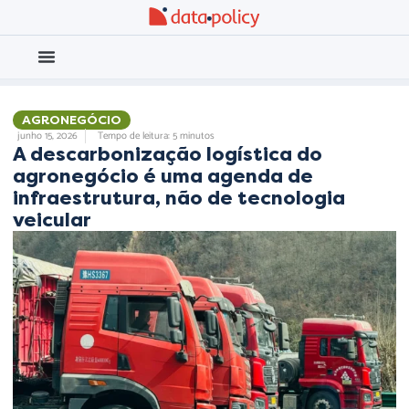
Eleições 2026
Meio Ambiente
AGRONEGÓCIO
,
junho 15, 2026
Tempo de leitura: 5 minutos
A descarbonização logística do
agronegócio é uma agenda de
infraestrutura, não de tecnologia
veicular