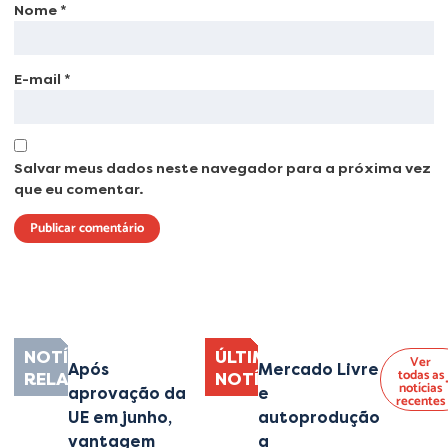
Nome
*
E-mail
*
Salvar meus dados neste navegador para a próxima vez
que eu comentar.
Lorem ipsum dolor sit amet, consectetur adipiscing elit. Ut elit tellus, luctus
nec ullamcorper mattis, pulvinar dapibus leo.
NOTÍCIAS
ÚLTIMAS
Ver
Após
Mercado Livre
todas as
RELACIONADAS
NOTÍCIAS
notícias
aprovação da
e
recentes
UE em junho,
autoprodução:
vantagem
a