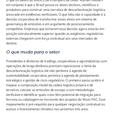
O que os dados do BNDES, da Embrapa e da Oliver Wyman revelam
em conjunto é que o Brasil possui os ativos técnicos, científicos e
produtivos para construir uma narrativa de descarbonização logística
ancorada em evidências verificáveis. O que falta não é capacidade: é a
decisão corporativa de transformar esses ativos em sistema de
governança de emissões e em argumento de posicionamento
competitivo. Empresas que tomarem essa decisão agora estarão em
posição estruturalmente superior quando as exigências regulatórias
externas chegarem com força contratual aos seus mercados de
destino.
O que muda para o setor
Presidentes e diretores de tradings, cooperativas e agroindústrias com
operações de longa distância precisam reposicionar o tema da
descarbonização logística: ele não pertence à agenda de
sustentabilidade corporativa, pertence à agenda de planejamento
estratégico e gestão de risco regulatório. O primeiro passo prático é
mapear a composição modal da cadeia logística própria e de
terceiros, calcular as emissões de escopo 3 com metodologia
verificável e identificar quais rotas têm potencial de migração para
ferrovia ou cabotagem no horizonte dos projetos do Novo PAC. Esse
mapeamento é pré-requisito para qualquer negociação contratual ou
acesso a financiamento climático nos próximos três anos.