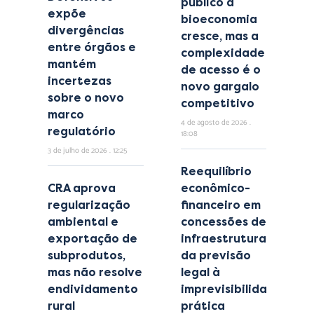
público à
expõe
bioeconomia
divergências
cresce, mas a
entre órgãos e
complexidade
mantém
de acesso é o
incertezas
novo gargalo
sobre o novo
competitivo
marco
4 de agosto de 2026
regulatório
18:08
3 de julho de 2026
12:25
Reequilíbrio
CRA aprova
econômico-
regularização
financeiro em
ambiental e
concessões de
exportação de
infraestrutura:
subprodutos,
da previsão
mas não resolve
legal à
endividamento
imprevisibilidade
rural
prática