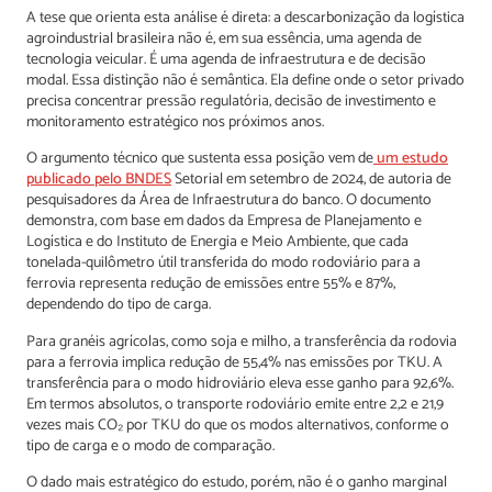
A tese que orienta esta análise é direta: a descarbonização da logística
agroindustrial brasileira não é, em sua essência, uma agenda de
tecnologia veicular. É uma agenda de infraestrutura e de decisão
modal. Essa distinção não é semântica. Ela define onde o setor privado
precisa concentrar pressão regulatória, decisão de investimento e
monitoramento estratégico nos próximos anos.
O argumento técnico que sustenta essa posição vem de
um estudo
publicado pelo BNDES
Setorial em setembro de 2024, de autoria de
pesquisadores da Área de Infraestrutura do banco. O documento
demonstra, com base em dados da Empresa de Planejamento e
Logística e do Instituto de Energia e Meio Ambiente, que cada
tonelada-quilômetro útil transferida do modo rodoviário para a
ferrovia representa redução de emissões entre 55% e 87%,
dependendo do tipo de carga.
Para granéis agrícolas, como soja e milho, a transferência da rodovia
para a ferrovia implica redução de 55,4% nas emissões por TKU. A
transferência para o modo hidroviário eleva esse ganho para 92,6%.
Em termos absolutos, o transporte rodoviário emite entre 2,2 e 21,9
vezes mais CO₂ por TKU do que os modos alternativos, conforme o
tipo de carga e o modo de comparação.
O dado mais estratégico do estudo, porém, não é o ganho marginal