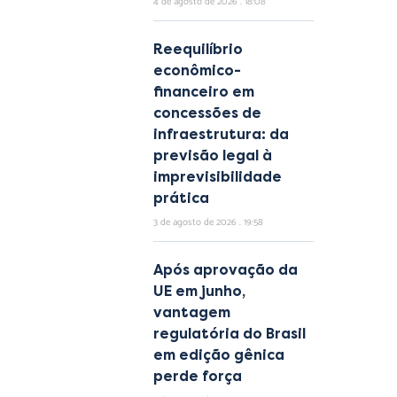
4 de agosto de 2026
18:08
Reequilíbrio
econômico-
financeiro em
concessões de
infraestrutura: da
previsão legal à
imprevisibilidade
prática
3 de agosto de 2026
19:58
Após aprovação da
UE em junho,
vantagem
regulatória do Brasil
em edição gênica
perde força