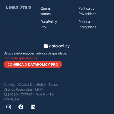
LINKS ÚTEIS
Quem
Política de
somos
Privacidade
DataPolicy
Política de
Pro
Integridade
Dados e informações públicas de qualidade.
Foque no que importa.
CONHEÇA O DATAPOLICY PRO
Copyright © 2024 DataPolicy | Todos
Direitos Reservados | CNPJ:
25.340.504/0001-81 | Duns Number
921683584