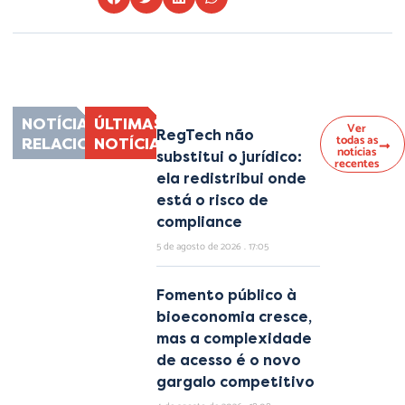
Lorem ipsum dolor sit amet, consectetur adipiscing elit. Ut elit tellus, luctus
nec ullamcorper mattis, pulvinar dapibus leo.
NOTÍCIAS
ÚLTIMAS
Ver
RegTech não
todas as
RELACIONADAS
NOTÍCIAS
notícias
substitui o jurídico:
recentes
ela redistribui onde
está o risco de
compliance
5 de agosto de 2026
17:05
Fomento público à
bioeconomia cresce,
mas a complexidade
de acesso é o novo
gargalo competitivo