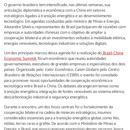
O governo brasileiro tem intensificado, nas últimas semanas, sua
articulação diplomática e econômica com a China em setores
estratégicos ligados à transição energética e ao desenvolvimento
tecnológico. Em agendas conduzidas pelo ministro de Minas e Energia,
Alexandre Silveira, representantes do Brasil participaram de reuniões com
empresas e autoridades chinesas com o objetivo de ampliar a
cooperação bilateral e atrair investimentos voltados à mobilidade elétrica,
energias renováveis, tecnologias industriais e soluções digitais.
Um dos principais marcos dessa agenda foi a realização do
Brazil-China
Economic Summit
, fórum econômico que reuniu autoridades
governamentais, executivos de grandes empresas e especialistas dos dois
países. Organizado pelo
Valor Econômico
,
Caixin Global
e pelo
Centro
Brasileiro de Relações Internacionais (CEBRI)
, o evento foi concebido
para promover novas oportunidades de cooperação econômica e
tecnológica entre Brasil e China. Os debates abrangeram temas como
transição energética, integração de fontes renováveis ao sistema elétrico,
descarbonização industrial e segurança energética.
Durante o encontro, um dos focos centrais foi o fortalecimento da
cooperação bilateral na cadeia de minerais estratégicos, insumos
considerados essenciais para a transição energética global, como lítio,
nióbio, terras raras e grafite. De acordo com o Ministério de Minas e
Energia, o Brasil, que possui reservas expressivas desses recursos, busca