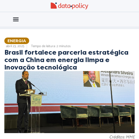
Eleições 2026
Meio Ambiente
ENERGIA
abril 23, 2025
Tempo de leitura: 2 minutos
Brasil fortalece parceria estratégica
com a China em energia limpa e
inovação tecnológica
Créditos: MME